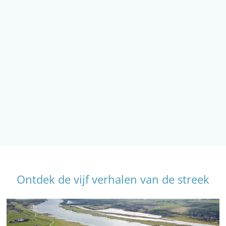
Ontdek de vijf verhalen van de streek
H
o