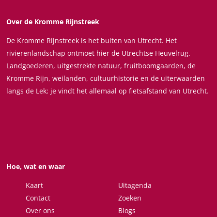
t
t
Over de Kromme Rijnstreek
e
De Kromme Rijnstreek is het buiten van Utrecht. Het
e
rivierenlandschap ontmoet hier de Utrechtse Heuvelrug.
l
Landgoederen, uitgestrekte natuur, fruitboomgaarden, de
t
Kromme Rijn, weilanden, cultuurhistorie en de uiterwaarden
langs de Lek; je vindt het allemaal op fietsafstand van Utrecht.
Hoe, wat en waar
Kaart
Uitagenda
Contact
Zoeken
Over ons
Blogs