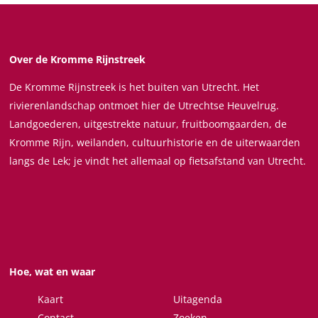
d
Vanaf de Blauwe Bever ontdek je de prachtige noordoever
h
e
van de Nederrijn, met zijn kwelmoerassen, wilgen- en
i
B
populierenbossen, bloemrijke graslanden, kreken en
p
l
Over de Kromme Rijnstreek
geulen. Door het uitzicht vanaf het open bovendek van het
a
safarischip wordt het landschap al vanaf het water
De Kromme Rijnstreek is het buiten van Utrecht. Het
u
beleefd en maak je kennis met de riviernatuur in de delta
rivierenlandschap ontmoet hier de Utrechtse Heuvelrug.
w
van de Nederrijn, aan de voet van Nationaal Park de
Landgoederen, uitgestrekte natuur, fruitboomgaarden, de
e
Utrechtse Heuvelrug, de Grebbeberg, de Wageningse berg
Kromme Rijn, weilanden, cultuurhistorie en de uiterwaarden
B
en de Veluwezoom; voorbij Wijk bij Duurstede zijn het de
langs de Lek; je vindt het allemaal op fietsafstand van Utrecht.
e
uiterwaarden langs de Lek met zijn forten vanuit de
v
historie van de Hollandse Waterlinie.
e
r
Hoe, wat en waar
Kaart
Uitagenda
Contact
Zoeken