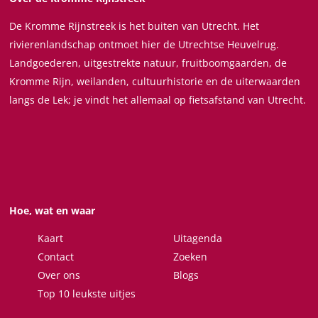
z
z
z
z
M
De Kromme Rijnstreek is het buiten van Utrecht. Het
e
e
e
e
e
rivierenlandschap ontmoet hier de Utrechtse Heuvelrug.
p
p
p
p
v
Landgoederen, uitgestrekte natuur, fruitboomgaarden, de
a
a
a
a
r
Kromme Rijn, weilanden, cultuurhistorie en de uiterwaarden
g
g
g
g
o
langs de Lek; je vindt het allemaal op fietsafstand van Utrecht.
i
i
i
i
u
n
n
n
n
w
a
a
a
a
v
o
o
o
o
a
p
p
p
p
n
F
X
W
e
A
Hoe, wat en waar
a
h
-
e
c
a
m
r
Kaart
Uitagenda
e
t
a
d
Contact
Zoeken
b
s
i
e
Over ons
Blogs
o
A
l
n
Top 10 leukste uitjes
o
p