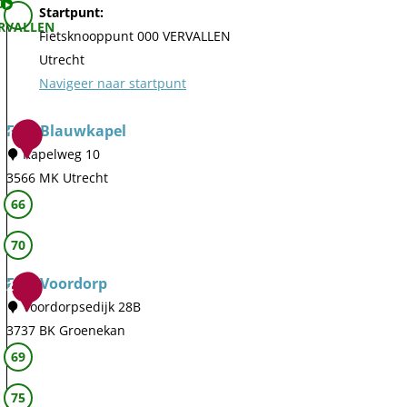
0
Startpunt:
RVALLEN
Fietsknooppunt 000 VERVALLEN
Utrecht
Navigeer naar startpunt
Fort Blauwkapel
1
Kapelweg 10
3566 MK Utrecht
F
66
o
70
r
t
Fort Voordorp
2
B
Voordorpsedijk 28B
l
3737 BK Groenekan
a
F
69
u
o
w
75
r