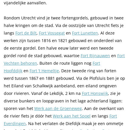
vijandelijke aanvallen.
Rondom Utrecht vind je twee fortengordels, gebouwd in twee
halve kringen om de stad. Via de oostzijde van Utrecht fiets je
langs
Fort de Bilt
,
Fort Vossegat
en
Fort Lunetten
. Al deze
werken zijn tussen 1816 en 1821 gebouwd en onderdeel van
de eerste gordel. Een halve eeuw later werd een tweede
gordel rond de stad gebouwd, waartoe
Fort Rijnauwen
en
Fort
Vechten behoren
. Buiten de route liggen nog
Fort
Hoofddijk
en
Fort ’t Hemeltje
. Deze tweede ring van forten
werd tussen 1867 en 1881 gebouwd. Via de Plofsluis ben je op
het Eiland van Schalkwijk aanbeland, een eiland omgeven
door rivieren. Vanaf de Lekdijk, 2 km na
Fort Honswijk
, zie je
diverse bunkers en loopgraven in het lage achterland liggen:
sporen van het
Werk aan de Groeneweg
. Aan de overkant van
de rivier fiets je dóór het
Werk aan het Spoel
en langs
Fort
Everdingen
. Na het verlaten de Diefdijk maak je een ommetje