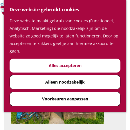
Verrassende plaatsen
Z
Deze website gebruikt cookies
In de regio
o
M
Deze website maakt gebruik van cookies (Functioneel,
e
e
Plan je bezoek
LF Waterlinieroute 5 Utrecht - Leerdam
Analytisch, Marketing) die noodzakelijk zijn om de
k
n
Waar te slapen
website zo goed mogelijk te laten functioneren. Door op
e
u
Download GPX
Waar te eten en drinken
accepteren te klikken, geef je aan hiermee akkoord te
n
Plan je bezoek op de kaart
gaan.
Hoe kom ik in de Kromme
Alles accepteren
Rijnstreek
Feest-, vergader- en
congreslocaties
Alleen noodzakelijk
Diensten
Voorkeuren aanpassen
Ticketshop