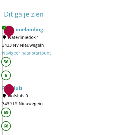
Dit ga je zien
TOP Linielanding
1
Waterliniedok 1
3433 NV Nieuwegein
Navigeer naar startpunt
T
56
O
6
P
L
Plofsluis
2
i
Plofsluis 0
n
3439 LS Nieuwegein
i
P
59
e
l
l
68
o
a
f