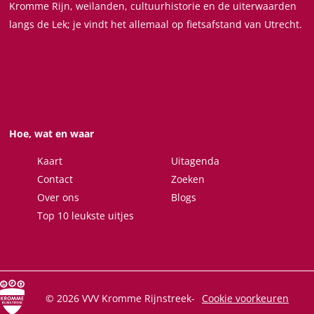
Kromme Rijn, weilanden, cultuurhistorie en de uiterwaarden
g
g
g
g
g
langs de Lek; je vindt het allemaal op fietsafstand van Utrecht.
i
i
i
i
n
n
n
n
a
a
a
a
o
o
o
o
p
p
p
p
F
X
W
e
Hoe, wat en waar
a
h
-
c
a
m
Kaart
Uitagenda
e
t
a
Contact
Zoeken
b
s
i
Over ons
Blogs
o
A
l
Top 10 leukste uitjes
o
p
k
p
© 2026 VVV Kromme Rijnstreek
-
Cookie voorkeuren