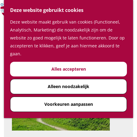
Verrassende plaatsen
Z
Deze website gebruikt cookies
In de regio
o
M
Deze website maakt gebruik van cookies (Functioneel,
e
e
Plan je bezoek
Langs Lek en Linie
Analytisch, Marketing) die noodzakelijk zijn om de
k
n
Waar te slapen
website zo goed mogelijk te laten functioneren. Door op
e
u
Download GPX
Waar te eten en drinken
accepteren te klikken, geef je aan hiermee akkoord te
n
Plan je bezoek op de kaart
gaan.
Hoe kom ik in de Kromme
Alles accepteren
Rijnstreek
Feest-, vergader- en
congreslocaties
Alleen noodzakelijk
Diensten
Voorkeuren aanpassen
Ticketshop