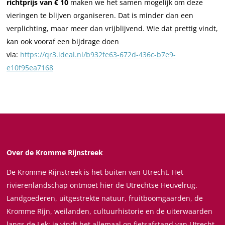
richtprijs van € 10
maken we het samen mogelijk om deze
i
n
n
t
vieringen te blijven organiseren. Dat is minder dan een
n
i
i
h
verplichting, maar meer dan vrijblijvend. Wie dat prettig vindt,
t
n
n
e
kan ook vooraf een bijdrage doen
h
t
t
F
via:
https://qr3.ideal.nl/b932fe63-672d-436c-b7e9-
e
h
h
i
e10f95ea7168
F
e
e
e
i
F
F
l
e
i
i
d
l
e
e
s
d
l
l
|
s
d
d
A
|
s
s
n
Over de Kromme Rijnstreek
A
|
|
d
De Kromme Rijnstreek is het buiten van Utrecht. Het
n
A
A
r
rivierenlandschap ontmoet hier de Utrechtse Heuvelrug.
d
n
n
e
Landgoederen, uitgestrekte natuur, fruitboomgaarden, de
r
d
d
w
Kromme Rijn, weilanden, cultuurhistorie en de uiterwaarden
e
r
r
E
langs de Lek; je vindt het allemaal op fietsafstand van Utrecht.