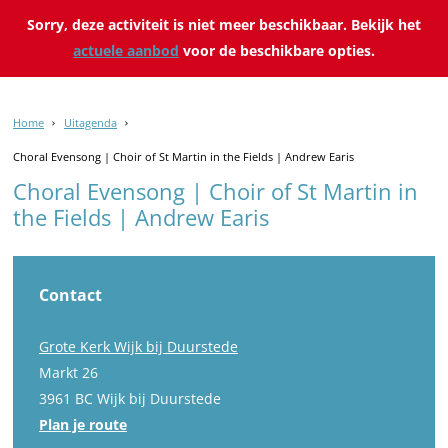
Sorry, deze activiteit is niet meer beschikbaar. Bekijk het
actuele aanbod
voor de beschikbare opties.
Home
Uitagenda
Choral Evensong | Choir of St Martin in the Fields | Andrew Earis
Choral Evensong | Choir of St Martin in
the Fields | Andrew Earis
Contact
Grote Kerk Wijk bij Duurstede
Markt 26
3961 BC Wijk bij Duurstede
n
Plan je route