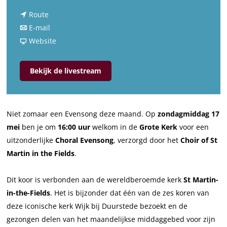
a
n
a
Route
a
n
r
E-mail
a
a
v
C
Website
r
a
a
h
C
r
n
o
Bekijk de livestream
h
C
C
r
o
h
h
a
r
o
o
l
Niet zomaar een Evensong deze maand. Op
zondagmiddag 17
a
r
r
E
mei
ben je om
16:00 uur
welkom in de
Grote Kerk
voor een
l
a
a
v
uitzonderlijke
Choral Evensong
, verzorgd door het
Choir of St
E
l
l
e
Martin in the Fields
.
v
E
E
n
e
v
v
s
Dit koor is verbonden aan de wereldberoemde kerk
St Martin-
n
e
e
o
in-the-Fields
. Het is bijzonder dat één van de zes koren van
s
n
n
n
deze iconische kerk Wijk bij Duurstede bezoekt en de
o
s
s
g
gezongen delen van het maandelijkse middaggebed voor zijn
n
o
o
|