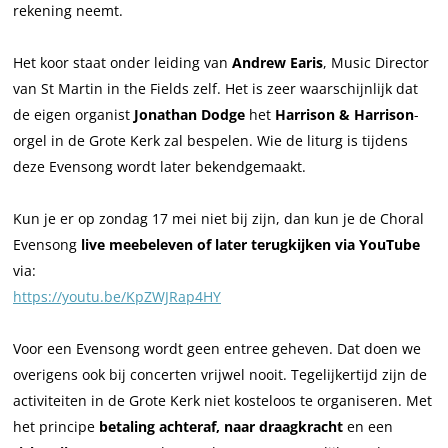
rekening neemt.
g
n
n
C
|
g
g
h
Het koor staat onder leiding van
Andrew Earis
, Music Director
C
|
|
o
van St Martin in the Fields zelf. Het is zeer waarschijnlijk dat
h
C
C
i
de eigen organist
Jonathan Dodge
het
Harrison & Harrison
-
o
h
h
r
orgel in de Grote Kerk zal bespelen. Wie de liturg is tijdens
i
o
o
o
deze Evensong wordt later bekendgemaakt.
r
i
i
f
o
r
r
S
Kun je er op zondag 17 mei niet bij zijn, dan kun je de Choral
f
o
o
t
Evensong
live meebeleven of later terugkijken via YouTube
S
f
f
M
via:
t
S
S
a
https://youtu.be/KpZWJRap4HY
M
t
t
r
a
M
M
t
Voor een Evensong wordt geen entree geheven. Dat doen we
r
a
a
i
overigens ook bij concerten vrijwel nooit. Tegelijkertijd zijn de
t
r
r
n
activiteiten in de Grote Kerk niet kosteloos te organiseren. Met
i
t
t
i
het principe
betaling achteraf, naar draagkracht
en een
n
i
i
n