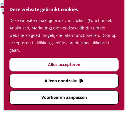
Verrassende plaatsen
Z
Deze website gebruikt cookies
In de regio
o
M
Deze website maakt gebruik van cookies (Functioneel,
e
e
Plan je bezoek
Analytisch, Marketing) die noodzakelijk zijn om de
k
n
Waar te slapen
website zo goed mogelijk te laten functioneren. Door op
e
u
Waar te eten en drinken
accepteren te klikken, geef je aan hiermee akkoord te
n
Plan je bezoek op de kaart
gaan.
Hoe kom ik in de Kromme
Alles accepteren
Rijnstreek
Feest-, vergader- en
congreslocaties
Alleen noodzakelijk
Diensten
Voorkeuren aanpassen
Ticketshop