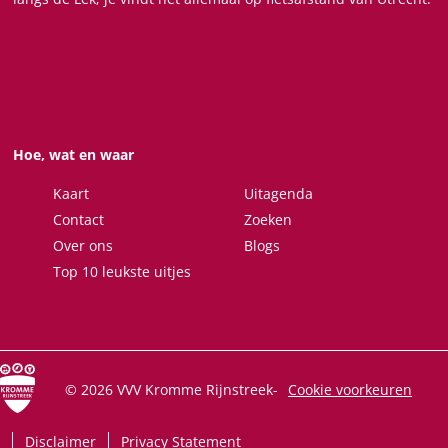
w
e
e
a
E
w
w
r
a
E
E
i
r
a
a
s
i
r
r
s
i
i
Hoe, wat en waar
s
s
Kaart
Uitagenda
Contact
Zoeken
Over ons
Blogs
Top 10 leukste uitjes
© 2026 VVV Kromme Rijnstreek
-
Cookie voorkeuren
Disclaimer
Privacy Statement