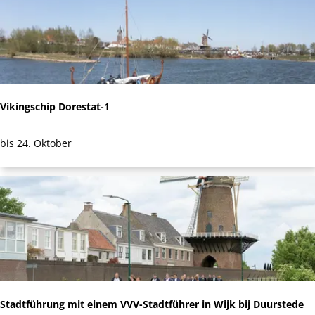
h
m
m
e
e
n
r
?
i
j
Vikingschip Dorestat-1
n
d
V
bis 24. Oktober
e
i
r
k
–
i
E
n
i
g
n
s
s
c
t
h
i
Stadtführung mit einem VVV-Stadtführer in Wijk bij Duurstede
i
e