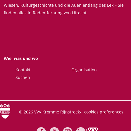
r
Wiesen, Kulturgeschichte und die Auen entlang des Lek – Sie
p
s
finden alles in Radentfernung von Utrecht.
D
t
o
e
r
d
e
e
s
t
Wie, was und wo
a
t
Kontakt
Organisation
-
Suchen
1
A
b
e
© 2026 VVV Kromme Rijnstreek
-
cookies preferences
n
d
f
|