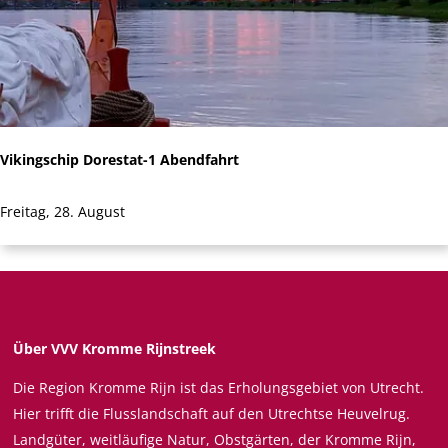
t
s
s
w
m
i
a
j
r
k
k
Vikingschip Dorestat-1 Abendfahrt
t
W
V
Freitag, 28. August
i
i
j
k
k
i
b
n
i
g
j
Über VVV Kromme Rijnstreek
s
D
Die Region Kromme Rijn ist das Erholungsgebiet von Utrecht.
c
u
Hier trifft die Flusslandschaft auf den Utrechtse Heuvelrug.
h
u
Landgüter, weitläufige Natur, Obstgärten, der Kromme Rijn,
i