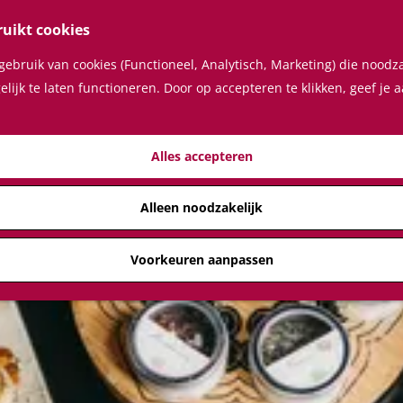
ruikt cookies
ebruik van cookies (Functioneel, Analytisch, Marketing) die noodza
lijk te laten functioneren. Door op accepteren te klikken, geef je
Bekijk alle eetgelegenheden
Alles accepteren
Alleen noodzakelijk
1 t/m 24 van 42 resultaten
Voorkeuren aanpassen