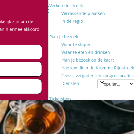
Verken de streek
Z
Verrassende plaatsen
o
M
In de regio
kelijk zijn om de
e
e
 aan hiermee akkoord
k
n
Plan je bezoek
e
u
Waar te slapen
n
Waar te eten en drinken
Plan je bezoek op de kaart
Hoe kom ik in de Kromme Rijnstreek
Feest-, vergader- en congreslocaties
Diensten
Ticketshop