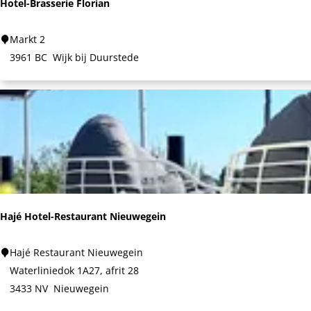
Hotel-Brasserie Florian
H
Markt 2
o
3961 BC
Wijk bij Duurstede
t
e
l
-
B
r
a
s
Hajé Hotel-Restaurant Nieuwegein
s
e
H
Hajé Restaurant Nieuwegein
r
a
Waterliniedok 1A27, afrit 28
i
j
3433 NV
Nieuwegein
e
é
F