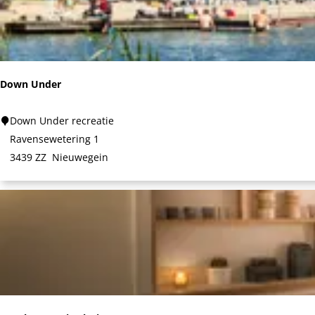
j
V
e
c
Down Under
h
t
D
Down Under recreatie
e
o
Ravensewetering 1
n
w
3439 ZZ
Nieuwegein
n
U
n
d
e
r