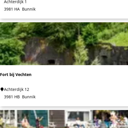
e
Achterdijk 1
t
s
3981 HA
Bunnik
D
t
e
a
E
u
n
r
g
a
e
n
l
t
V
Fort bij Vechten
r
o
F
Achterdijk 12
e
o
3981 HB
Bunnik
g
r
t
b
i