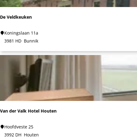
k
i
h
e
De Veldkeuken
u
u
i
w
D
Koningslaan 11a
z
e
e
3981 HD
Bunnik
e
g
V
n
e
e
i
l
n
d
k
e
u
k
Van der Valk Hotel Houten
e
n
V
Hoofdveste 25
a
3992 DH
Houten