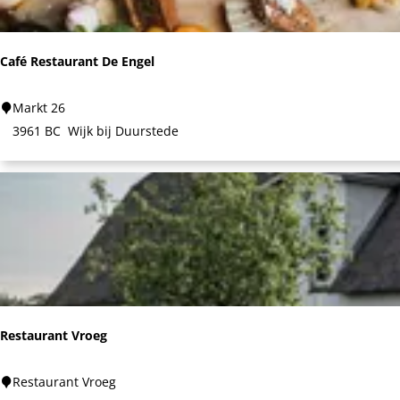
p
:
Café Restaurant De Engel
C
Markt 26
a
3961 BC
Wijk bij Duurstede
f
é
R
e
s
t
a
u
Restaurant Vroeg
r
a
R
Restaurant Vroeg
n