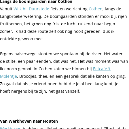
Langs de boomgaarden naar Cothen
Vanuit
Wijk bij Duurstede
fietsten we richting
Cothen
, langs de
Langbroekerwetering. De boomgaarden stonden er mooi bij, rijen
fruitbomen, het groen nog fris, de lucht ruikend naar begin
zomer. Ik had deze route zelf ook nog nooit gereden, dus ik
ontdekte gewoon mee.
Ergens halverwege stopten we spontaan bij de rivier. Het water,
de stilte, een paar eenden, dat was het. Het was moment waarvan
ik enorm genoot. In Cothen zaten we binnen bij
Eetcafé 't
Molentje
. Broodjes, thee, en een gesprek dat alle kanten op ging.
Zo gaat dat als je vriendinnen hebt die je al heel lang kent, je
hoeft nergens bij te zijn, het gaat vanzelf.
Van Werkhoven naar Houten
Werkhoven
hadden ze allebei nog nooit van gehoord. "Bestaat dat