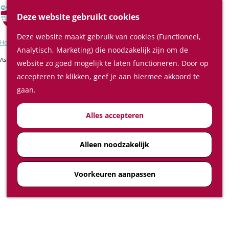
Verrassende plaatsen
Z
Deze website gebruikt cookies
In de regio
o
M
Deze website maakt gebruik van cookies (Functioneel,
e
e
Home
Blogs
Plan je bezoek
Analytisch, Marketing) die noodzakelijk zijn om de
k
n
Astrid Hinloopen: De ideale dagtocht door de Kromme Rijnstreek
Waar te slapen
website zo goed mogelijk te laten functioneren. Door op
e
u
Waar te eten en drinken
accepteren te klikken, geef je aan hiermee akkoord te
n
De ideale dagtocht door de
Plan je bezoek op de kaart
gaan.
Hoe kom ik in de Kromme
Kromme Rijnstreek
Alles accepteren
Rijnstreek
Feest-, vergader- en
congreslocaties
Alleen noodzakelijk
Diensten
Voorkeuren aanpassen
Ticketshop