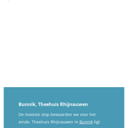
Bunnik, Theehuis Rhijnauwen
De mooiste stop bewaarden we voor het
einde. Theehuis Rhijnauwen in
Bunnik
ligt