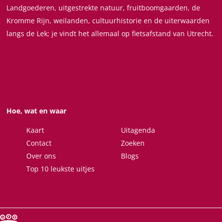
Landgoederen, uitgestrekte natuur, fruitboomgaarden, de
e
Kromme Rijn, weilanden, cultuurhistorie en de uiterwaarden
l
langs de Lek; je vindt het allemaal op fietsafstand van Utrecht.
d
e
Hoe, wat en waar
Kaart
Uitagenda
Contact
Zoeken
Over ons
Blogs
Top 10 leukste uitjes