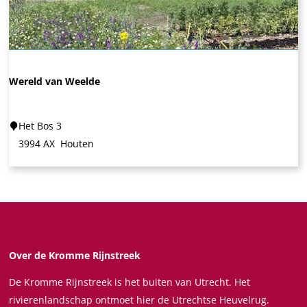
a
l
k
H
o
Wereld van Weelde
t
e
W
Het Bos 3
l
e
3994 AX
Houten
H
r
o
e
u
l
t
d
e
v
n
a
Over de Kromme Rijnstreek
n
De Kromme Rijnstreek is het buiten van Utrecht. Het
W
rivierenlandschap ontmoet hier de Utrechtse Heuvelrug.
e