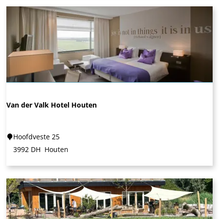
t
e
r
A
a
n
d
e
S
Van der Valk Hotel Houten
l
i
V
Hoofdveste 25
n
a
3992 DH
Houten
g
n
e
d
r
e
r
V