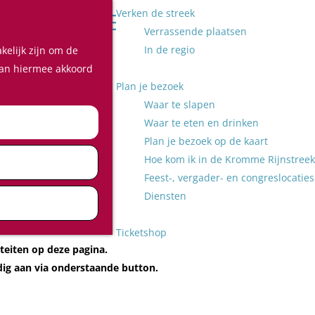
Verken de streek
Z
Verrassende plaatsen
o
M
In de regio
kelijk zijn om de
e
e
 aan hiermee akkoord
k
n
Plan je bezoek
e
u
Waar te slapen
n
Waar te eten en drinken
Plan je bezoek op de kaart
 uitjes, hotspots
Hoe kom ik in de Kromme Rijnstreek
Feest-, vergader- en congreslocaties
Diensten
Ticketshop
teiten op deze pagina.
udig aan via onderstaande button.