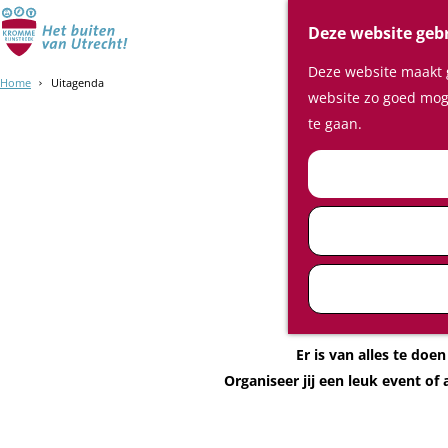
Deze website geb
Deze website maakt g
Home
Uitagenda
website zo goed moge
te gaan.
Nieuw!
Op zoek n
Er is van alles te do
Organiseer jij een leuk event of