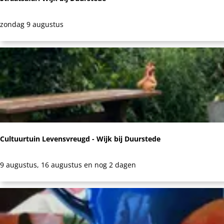
S
zondag 9 augustus
t
r
a
a
t
s
a
f
Cultuurtuin Levensvreugd - Wijk bij Duurstede
a
r
C
9 augustus, 16 augustus en nog 2 dagen
i
u
W
l
i
t
j
u
k