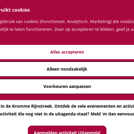
ruikt cookies
ebruik van cookies (Functioneel, Analytisch, Marketing) die noodza
lijk te laten functioneren. Door op accepteren te klikken, geef je
Uitagenda Kromme Rijnstreek
Alles accepteren
aar inspiratie in de Kromme Rijnstreek? We hebben onze favoriete
Alleen noodzakelijk
en verborgen parels verzameld in een handige Top 10.
Klik hier, ontdek de regio en laat je verrassen!
Voorkeuren aanpassen
en in de Kromme Rijnstreek. Ontdek de vele evenementen en activi
 activiteit die nog niet in de uitagenda staat? Meld ‘m dan eenvo
Aanmelden activiteit Uitagenda!