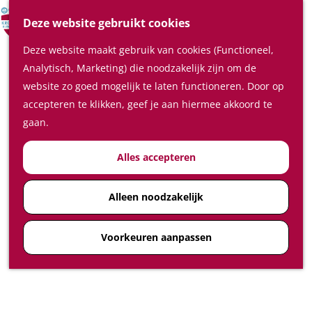
Verrassende plaatsen
Z
Deze website gebruikt cookies
In de regio
o
M
Deze website maakt gebruik van cookies (Functioneel,
e
e
Plan je bezoek
Analytisch, Marketing) die noodzakelijk zijn om de
k
n
Waar te slapen
website zo goed mogelijk te laten functioneren. Door op
e
u
Waar te eten en drinken
accepteren te klikken, geef je aan hiermee akkoord te
n
Plan je bezoek op de kaart
gaan.
Hoe kom ik in de Kromme
Alles accepteren
Rijnstreek
Feest-, vergader- en
congreslocaties
Alleen noodzakelijk
Diensten
Voorkeuren aanpassen
Ticketshop