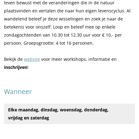
r
o
o
o
leven bewust met de veranderingen die in de natuur
j
r
r
n
plaatsvinden en vertalen die naar hun eigen levenscyclus. Al
o
j
j
g
wandelend beleef je deze wisselingen en zoek je naar de
n
o
o
e
betekenis voor onszelf. Loop en beleef mee op enkele
g
n
n
n
zondagochtenden van 10.30 tot 12.30 uur voor € 10,- per
e
g
g
o
persoon. Groepsgrootte: 4 tot 16 personen.
n
e
e
u
o
n
n
d
Bekijk de
website
voor meer workshops, informatie en
u
o
o
inschrijven
!
d
u
u
d
d
Wanneer
Elke maandag, dinsdag, woensdag, donderdag,
vrijdag en zaterdag