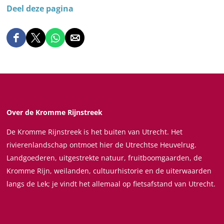
Deel deze pagina
D
D
D
D
e
e
e
e
e
e
e
e
l
l
l
l
d
d
d
d
e
e
e
e
Over de Kromme Rijnstreek
z
z
z
z
De Kromme Rijnstreek is het buiten van Utrecht. Het
e
e
e
e
rivierenlandschap ontmoet hier de Utrechtse Heuvelrug.
p
p
p
p
Landgoederen, uitgestrekte natuur, fruitboomgaarden, de
a
a
a
a
Kromme Rijn, weilanden, cultuurhistorie en de uiterwaarden
g
g
g
g
langs de Lek; je vindt het allemaal op fietsafstand van Utrecht.
i
i
i
i
n
n
n
n
a
a
a
a