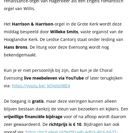
renaissance-orgel van Hagerbeer als een Engels romantisch
|
|
e
orgel van Willis.
L
L
i
e
e
d
Het
Harrison & Harrison
-orgel in de Grote Kerk wordt deze
i
i
s
middag bespeeld door
Willeke Smits
, vaste organist van de
d
d
e
Hooglandse Kerk. De Leidse Cantorij staat onder leiding van
s
s
C
Hans Brons
. De liturg voor deze Evensong wordt nog
e
e
a
bekendgemaakt.
C
C
n
a
a
t
Kun je er niet persoonlijk bij zijn, dan kun je de Choral
n
n
o
Evensong
live meebeleven via YouTube
of later terugkijken
t
t
r
via:
https://youtu.be/_kQjptq98E4
o
o
i
r
r
j
De toegang is
gratis
, maar deze vieringen kunnen alleen
i
i
|
blijven bestaan dankzij de steun van bezoekers en kijkers. Een
j
j
H
vrijwillige financiële bijdrage
voor of na afloop wordt daarom
|
|
a
zeer gewaardeerd. De
richtprijs is € 10
. Bijdragen kan ook
H
H
n
vooraf via:
https://qr3.ideal.nl/9e091a4b-4db3-4fc6-b637-