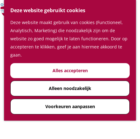
Verrassende plaatsen
Z
Deze website gebruikt cookies
In de regio
o
M
Deze website maakt gebruik van cookies (Functioneel,
e
e
Plan je bezoek
Analytisch, Marketing) die noodzakelijk zijn om de
k
n
Waar te slapen
website zo goed mogelijk te laten functioneren. Door op
e
u
Waar te eten en drinken
accepteren te klikken, geef je aan hiermee akkoord te
n
Plan je bezoek op de kaart
gaan.
Hoe kom ik in de Kromme
Alles accepteren
Rijnstreek
Feest-, vergader- en
congreslocaties
Alleen noodzakelijk
Diensten
Voorkeuren aanpassen
Ticketshop