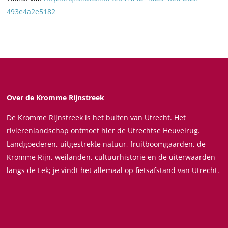
a
a
s
493e4a2e5182
n
n
B
s
s
r
B
B
o
r
r
n
o
o
s
n
n
s
s
Over de Kromme Rijnstreek
De Kromme Rijnstreek is het buiten van Utrecht. Het
rivierenlandschap ontmoet hier de Utrechtse Heuvelrug.
Landgoederen, uitgestrekte natuur, fruitboomgaarden, de
Kromme Rijn, weilanden, cultuurhistorie en de uiterwaarden
langs de Lek; je vindt het allemaal op fietsafstand van Utrecht.