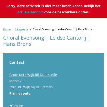
Sorry, deze activiteit is niet meer beschikbaar. Bekijk het
actuele aanbod
voor de beschikbare opties.
Home
Uitagenda
Choral Evensong | Leidse Cantorij | Hans Brons
Choral Evensong | Leidse Cantorij |
Hans Brons
Contact
Grote Kerk Wijk bij Duurstede
Markt 26
3961 BC Wijk bij Duurstede
n
Plan je route
a
n
a
Route