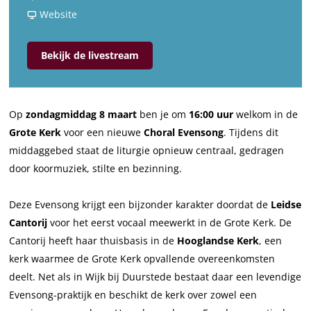
a
v
r
Website
a
a
C
r
n
h
Bekijk de livestream
C
C
o
h
h
r
o
o
a
Op
zondagmiddag 8 maart
ben je om
16:00 uur
welkom in de
r
r
l
Grote Kerk
voor een nieuwe
Choral Evensong
. Tijdens dit
a
a
E
middaggebed staat de liturgie opnieuw centraal, gedragen
l
l
v
door koormuziek, stilte en bezinning.
E
E
e
v
v
n
Deze Evensong krijgt een bijzonder karakter doordat de
Leidse
e
e
s
Cantorij
voor het eerst vocaal meewerkt in de Grote Kerk. De
n
n
o
Cantorij heeft haar thuisbasis in de
Hooglandse Kerk
, een
s
s
n
kerk waarmee de Grote Kerk opvallende overeenkomsten
o
o
g
deelt. Net als in Wijk bij Duurstede bestaat daar een levendige
n
n
|
Evensong-praktijk en beschikt de kerk over zowel een
g
g
L