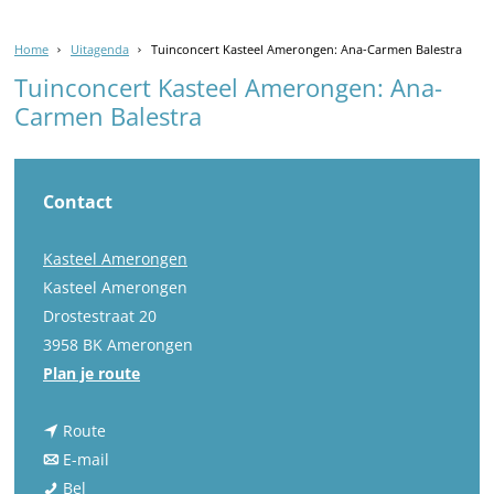
Home
Uitagenda
Tuinconcert Kasteel Amerongen: Ana-Carmen Balestra
Tuinconcert Kasteel Amerongen: Ana-
Carmen Balestra
Contact
Kasteel Amerongen
Kasteel Amerongen
Drostestraat 20
3958 BK Amerongen
n
Plan je route
a
n
a
Route
a
n
r
E-mail
T
a
a
T
Bel