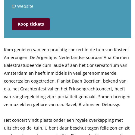
u
r
a
v
u
Website
i
T
r
a
i
n
u
T
n
n
Koop tickets
c
i
u
T
c
o
n
i
u
o
n
c
n
i
n
Kom genieten van een prachtig concert in de tuin van Kasteel
c
o
c
n
c
Amerongen. De Argentijns Nederlandse sopraan Ana-Carmen
e
n
o
c
e
Balestrastudeerde cum laude af aan het Conservatorium van
r
c
n
o
r
Amsterdam en heeft inmiddels in veel gerenommeerde
t
e
c
n
t
concertzalen opgetreden. Pianist Daan Boertien, bekend van
K
r
e
c
K
o.a. het Grachtenfestival en het Prinsengrachtconcert, heeft
a
t
r
e
a
van zangbegeleiding zijn specialiteit gemaakt. Samen brengen
s
K
t
r
s
ze muziek ten gehore van o.a. Ravel, Brahms en Debussy.
t
a
K
t
t
e
s
a
K
e
Het concert vindt plaats onder een royale overkapping met
e
t
s
a
e
uitzicht op de tuin. U bent daar beschut tegen felle zon en zit
l
e
t
s
l