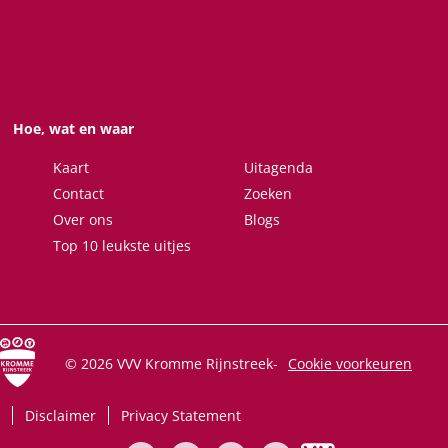
n
n
n
n
a
a
a
a
o
o
o
o
p
p
p
p
F
X
W
e
Hoe, wat en waar
a
h
-
c
a
m
Kaart
Uitagenda
e
t
a
Contact
Zoeken
b
s
i
Over ons
Blogs
o
A
l
Top 10 leukste uitjes
o
p
k
p
© 2026 VVV Kromme Rijnstreek
-
Cookie voorkeuren
Disclaimer
Privacy Statement