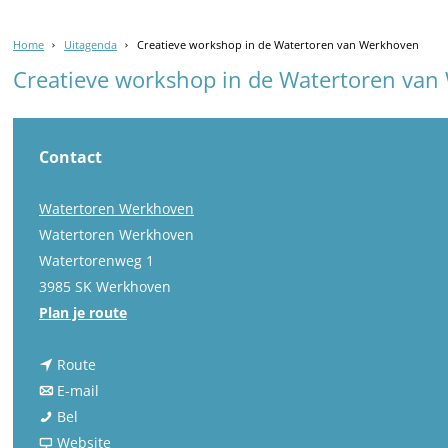
Home
Uitagenda
Creatieve workshop in de Watertoren van Werkhoven
Creatieve workshop in de Watertoren va
Contact
Watertoren Werkhoven
Watertoren Werkhoven
Watertorenweg 1
3985 SK Werkhoven
n
Plan je route
a
n
a
Route
a
n
r
E-mail
C
a
a
C
Bel
r
r
a
v
r
Website