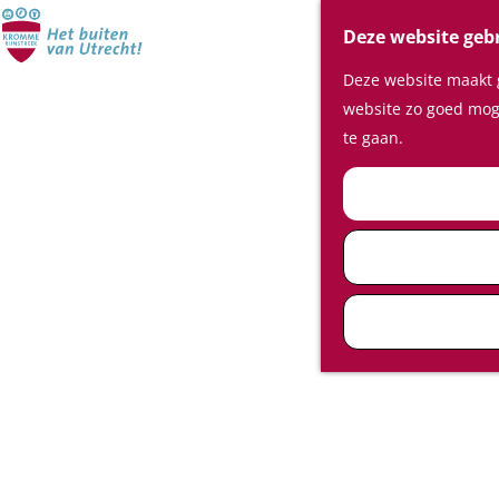
Deze website geb
Deze website maakt g
website zo goed moge
te gaan.