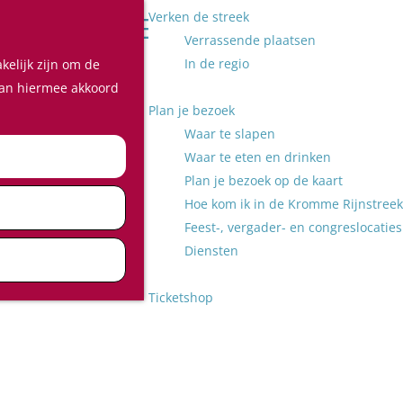
Verken de streek
Z
Verrassende plaatsen
o
M
In de regio
kelijk zijn om de
e
e
 aan hiermee akkoord
k
n
Plan je bezoek
e
u
Waar te slapen
n
Waar te eten en drinken
Plan je bezoek op de kaart
Hoe kom ik in de Kromme Rijnstreek
Feest-, vergader- en congreslocaties
Diensten
Ticketshop