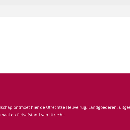
ndschap ontmoet hier de Utrechtse Heuvelrug. Landgoederen, uitg
emaal op fietsafstand van Utrecht.