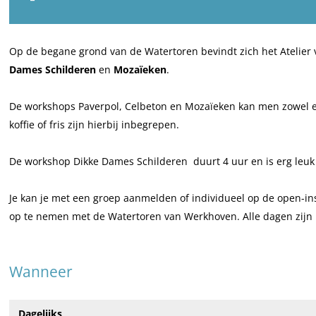
e
C
r
a
e
a
r
C
n
a
t
e
r
C
t
Op de begane grond van de Watertoren bevindt zich het Atelier v
i
a
e
r
i
Dames Schilderen
en
Mozaïeken
.
e
t
a
e
e
v
i
t
a
v
De workshops Paverpol, Celbeton en Mozaïeken kan men zowel een h
e
e
i
t
e
koffie of fris zijn hierbij inbegrepen.
w
v
e
i
w
o
e
v
e
o
De workshop Dikke Dames Schilderen duurt 4 uur en is erg leuk t
r
w
e
v
r
k
o
w
e
k
Je kan je met een groep aanmelden of individueel op de open-in
s
r
o
w
s
op te nemen met de Watertoren van Werkhoven. Alle dagen zijn 
h
k
r
o
h
o
s
k
r
o
Wanneer
p
h
s
k
p
i
o
h
s
i
n
p
o
h
n
Dagelijks