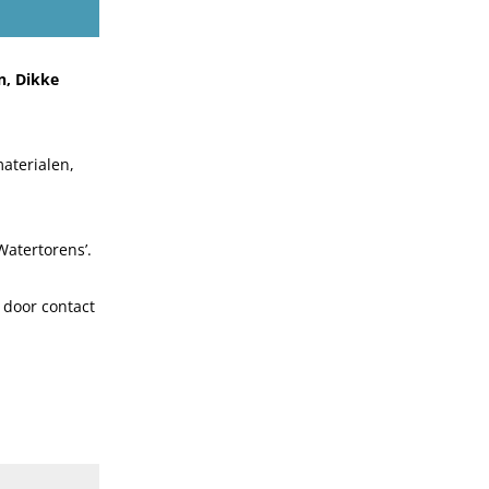
n, Dikke
materialen,
Watertorens’.
 door contact