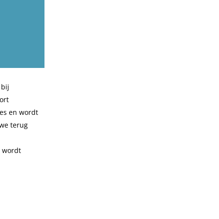
bij
ort
ces en wordt
 we terug
l wordt