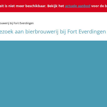
teit is niet meer beschikbaar. Bekijk het
actuele aanbod
voor de b
ouwerij bij Fort Everdingen
ezoek aan bierbrouwerij bij Fort Everdingen