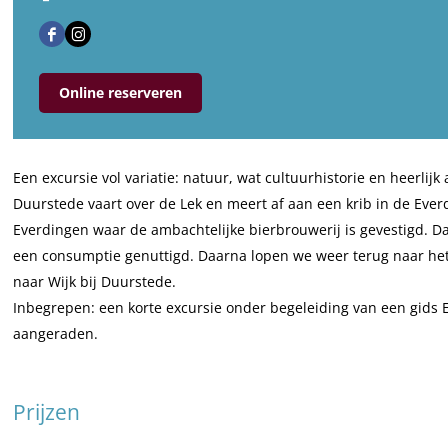
r
a
a
i
F
I
R
r
n
v
a
n
i
R
R
i
Online reserveren
c
s
v
i
i
e
e
t
i
v
v
r
b
a
e
i
i
v
o
g
r
e
e
a
Een excursie vol variatie: natuur, wat cultuurhistorie en heerlijk
o
r
v
r
r
a
Duurstede vaart over de Lek en meert af aan een krib in de Ever
k
a
a
v
v
r
Everdingen waar de ambachtelijke bierbrouwerij is gevestigd. D
P
m
a
a
a
t
een consumptie genuttigd. Daarna lopen we weer terug naar het
-
P
r
a
a
v
naar Wijk bij Duurstede.
L
-
t
r
r
a
Inbegrepen: een korte excursie onder begeleiding van een gids 
a
L
v
t
t
n
aangeraden.
n
a
a
v
v
a
g
n
n
a
a
f
Prijzen
P
g
a
n
n
W
a
P
f
a
a
i