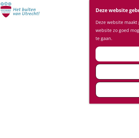
Deze website geb
Deze website maakt g
website zo goed moge
te gaan.