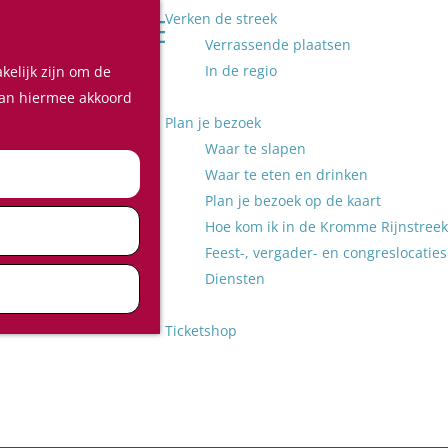
Verken de streek
Z
Verrassende plaatsen
o
M
In de regio
kelijk zijn om de
e
e
 aan hiermee akkoord
k
n
Plan je bezoek
e
u
Waar te slapen
n
Waar te eten en drinken
Plan je bezoek op de kaart
Hoe kom ik in de Kromme Rijnstreek
Feest-, vergader- en congreslocaties
Diensten
Ticketshop