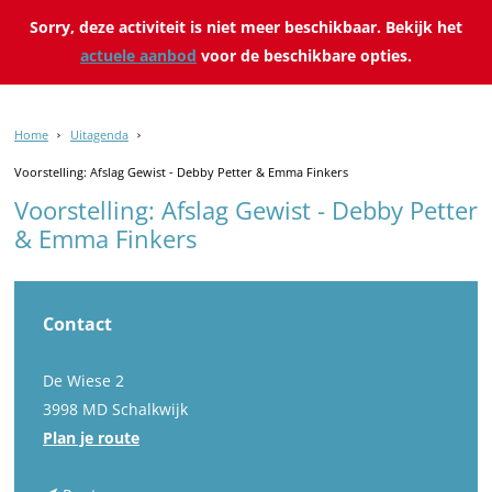
Sorry, deze activiteit is niet meer beschikbaar. Bekijk het
actuele aanbod
voor de beschikbare opties.
Home
Uitagenda
Voorstelling: Afslag Gewist - Debby Petter & Emma Finkers
Voorstelling: Afslag Gewist - Debby Petter
& Emma Finkers
Contact
De Wiese 2
3998 MD Schalkwijk
n
Plan je route
a