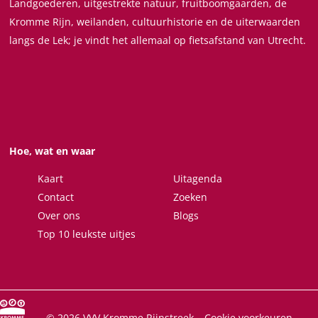
Landgoederen, uitgestrekte natuur, fruitboomgaarden, de
P
y
y
t
Kromme Rijn, weilanden, cultuurhistorie en de uiterwaarden
e
P
P
t
langs de Lek; je vindt het allemaal op fietsafstand van Utrecht.
t
e
e
e
t
t
t
r
e
t
t
&
r
e
e
E
&
r
r
m
E
&
&
m
Hoe, wat en waar
m
E
E
a
m
m
m
F
Kaart
Uitagenda
a
m
m
i
Contact
Zoeken
F
a
a
n
Over ons
Blogs
i
F
F
k
Top 10 leukste uitjes
n
i
i
e
k
n
n
r
e
k
k
s
r
e
e
© 2026 VVV Kromme Rijnstreek
-
Cookie voorkeuren