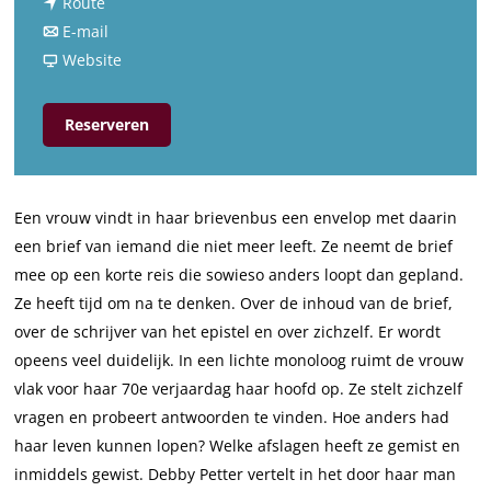
n
a
Route
a
n
r
E-mail
a
a
v
V
Website
r
a
a
o
V
r
n
o
Reserveren
o
V
V
r
o
o
o
s
r
o
o
t
Een vrouw vindt in haar brievenbus een envelop met daarin
s
r
r
e
een brief van iemand die niet meer leeft. Ze neemt de brief
t
s
s
l
mee op een korte reis die sowieso anders loopt dan gepland.
e
t
t
l
Ze heeft tijd om na te denken. Over de inhoud van de brief,
l
e
e
i
over de schrijver van het epistel en over zichzelf. Er wordt
l
l
l
n
opeens veel duidelijk. In een lichte monoloog ruimt de vrouw
i
l
l
g
vlak voor haar 70e verjaardag haar hoofd op. Ze stelt zichzelf
n
i
i
:
vragen en probeert antwoorden te vinden. Hoe anders had
g
n
n
A
haar leven kunnen lopen? Welke afslagen heeft ze gemist en
:
g
g
f
inmiddels gewist. Debby Petter vertelt in het door haar man
A
:
:
s