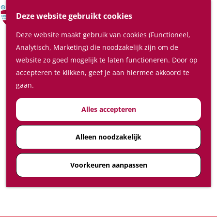
Verrassende plaatsen
Z
Deze website gebruikt cookies
In de regio
o
M
Deze website maakt gebruik van cookies (Functioneel,
e
e
Plan je bezoek
Analytisch, Marketing) die noodzakelijk zijn om de
k
n
Waar te slapen
website zo goed mogelijk te laten functioneren. Door op
e
u
Waar te eten en drinken
accepteren te klikken, geef je aan hiermee akkoord te
n
Plan je bezoek op de kaart
gaan.
Hoe kom ik in de Kromme
Alles accepteren
Rijnstreek
Feest-, vergader- en
congreslocaties
Alleen noodzakelijk
Diensten
Voorkeuren aanpassen
Ticketshop