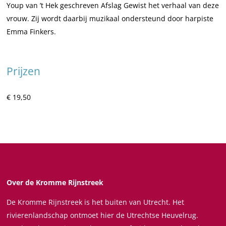
Youp van ’t Hek geschreven Afslag Gewist het verhaal van deze
f
A
A
l
vrouw. Zij wordt daarbij muzikaal ondersteund door harpiste
s
f
f
a
Emma Finkers.
l
s
s
g
a
l
l
G
g
a
a
e
Prijzen
G
g
g
w
e
G
G
i
€ 19,50
w
e
e
s
i
w
w
t
s
i
i
-
t
s
s
D
-
t
t
e
D
-
-
b
e
D
D
b
Over de Kromme Rijnstreek
b
e
e
y
De Kromme Rijnstreek is het buiten van Utrecht. Het
b
b
b
P
rivierenlandschap ontmoet hier de Utrechtse Heuvelrug.
y
b
b
e