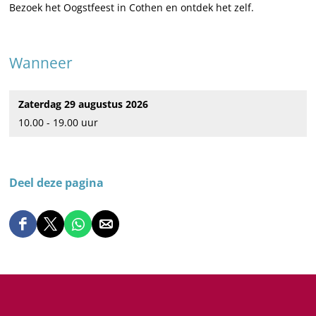
Bezoek het Oogstfeest in Cothen en ontdek het zelf.
Wanneer
Zaterdag 29 augustus 2026
10.00 - 19.00 uur
Deel deze pagina
D
D
D
D
e
e
e
e
e
e
e
e
l
l
l
l
d
d
d
d