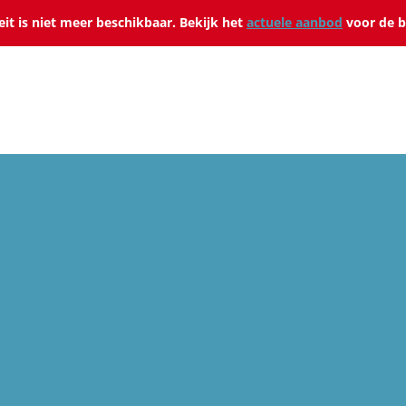
teit is niet meer beschikbaar. Bekijk het
actuele aanbod
voor de b