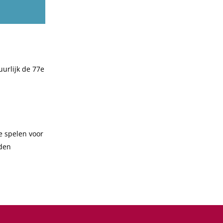
uurlijk de 77e
e spelen voor
rden