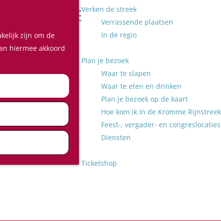
Verken de streek
Z
Verrassende plaatsen
o
M
In de regio
kelijk zijn om de
e
e
 aan hiermee akkoord
k
n
Plan je bezoek
e
u
Waar te slapen
n
Waar te eten en drinken
Plan je bezoek op de kaart
Hoe kom ik in de Kromme Rijnstreek
Feest-, vergader- en congreslocaties
Diensten
Ticketshop