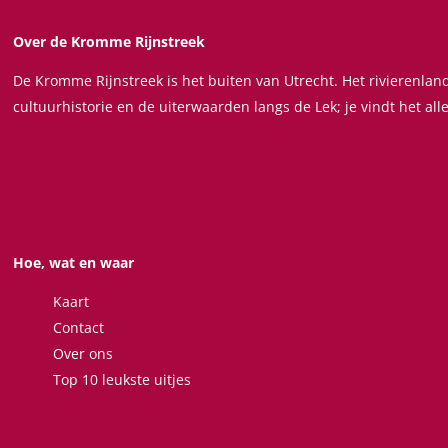
j
u
D
u
Over de Kromme Rijnstreek
u
r
De Kromme Rijnstreek is het buiten van Utrecht. Het rivierenla
u
s
cultuurhistorie en de uiterwaarden langs de Lek; je vindt het all
r
t
s
e
t
d
e
e
d
e
Hoe, wat en waar
Kaart
Contact
Over ons
Top 10 leukste uitjes