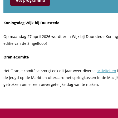
Het programma
r
o
K
n
o
i
Koningsdag Wijk bij Duurstede
n
n
i
g
Op maandag 27 april 2026 wordt er in Wijk bij Duurstede Konings
n
s
editie van de Singelloop!
g
d
s
a
OranjeComité
d
g
a
W
Het Oranje comité verzorgt ook dit jaar weer diverse
activiteiten
g
i
de jeugd op de Markt en uiteraard het springkussen in de Mazijk
W
j
getrokken om er een onvergetelijke dag van te maken.
i
k
j
b
k
i
b
j
i
D