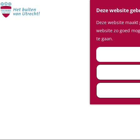
Deze website geb
Deze website maakt g
website zo goed moge
te gaan.