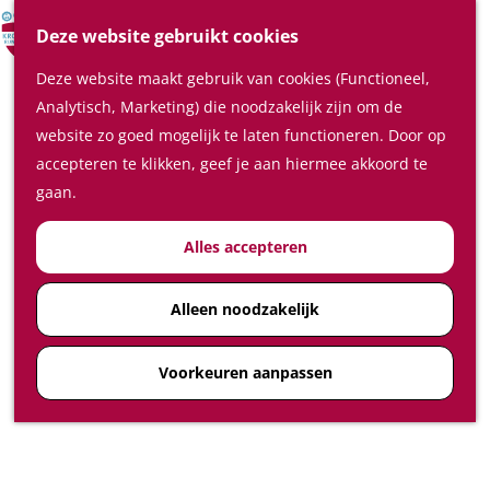
Verrassende plaatsen
Z
Deze website gebruikt cookies
In de regio
o
M
Deze website maakt gebruik van cookies (Functioneel,
e
e
Plan je bezoek
Analytisch, Marketing) die noodzakelijk zijn om de
k
n
Waar te slapen
website zo goed mogelijk te laten functioneren. Door op
e
u
Waar te eten en drinken
accepteren te klikken, geef je aan hiermee akkoord te
n
Plan je bezoek op de kaart
gaan.
Hoe kom ik in de Kromme
Alles accepteren
Rijnstreek
Feest-, vergader- en
congreslocaties
Alleen noodzakelijk
Diensten
Voorkeuren aanpassen
Ticketshop