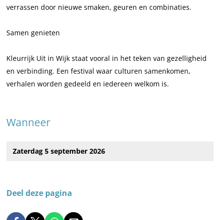
u
r
verrassen door nieuwe smaken, geuren en combinaties.
r
i
r
j
Samen genieten
i
k
j
u
Kleurrijk Uit in Wijk staat vooral in het teken van gezelligheid
k
i
en verbinding. Een festival waar culturen samenkomen,
u
t
verhalen worden gedeeld en iedereen welkom is.
i
i
t
n
Wanneer
i
W
n
i
W
j
Zaterdag 5 september 2026
i
k
j
k
Deel deze pagina