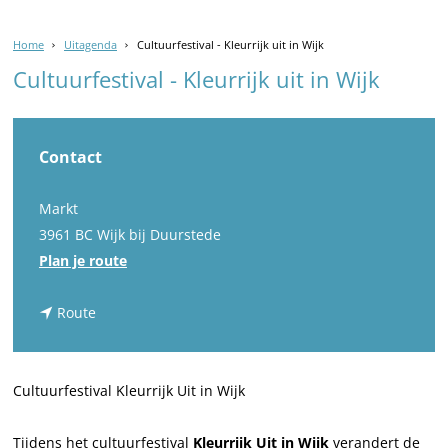
Home
Uitagenda
Cultuurfestival - Kleurrijk uit in Wijk
Cultuurfestival - Kleurrijk uit in Wijk
Contact
Markt
3961 BC Wijk bij Duurstede
n
Plan je route
a
n
a
Route
a
r
a
C
r
u
Cultuurfestival Kleurrijk Uit in Wijk
C
l
u
t
Tijdens het cultuurfestival
Kleurrijk Uit in Wijk
verandert de