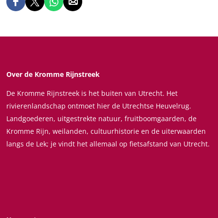
D
D
D
D
e
e
e
e
e
e
e
e
l
l
l
l
d
d
d
d
e
e
e
e
Over de Kromme Rijnstreek
z
z
z
z
De Kromme Rijnstreek is het buiten van Utrecht. Het
e
e
e
e
rivierenlandschap ontmoet hier de Utrechtse Heuvelrug.
p
p
p
p
Landgoederen, uitgestrekte natuur, fruitboomgaarden, de
a
a
a
a
Kromme Rijn, weilanden, cultuurhistorie en de uiterwaarden
g
g
g
g
langs de Lek; je vindt het allemaal op fietsafstand van Utrecht.
i
i
i
i
n
n
n
n
a
a
a
a
o
o
o
o
p
p
p
p
F
X
W
e