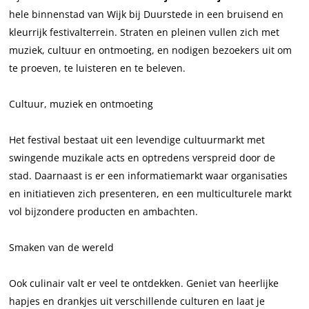
l
u
hele binnenstad van Wijk bij Duurstede in een bruisend en
t
u
kleurrijk festivalterrein. Straten en pleinen vullen zich met
u
r
muziek, cultuur en ontmoeting, en nodigen bezoekers uit om
u
f
te proeven, te luisteren en te beleven.
r
e
f
s
Cultuur, muziek en ontmoeting
e
t
s
i
Het festival bestaat uit een levendige cultuurmarkt met
t
v
swingende muzikale acts en optredens verspreid door de
i
a
stad. Daarnaast is er een informatiemarkt waar organisaties
v
l
en initiatieven zich presenteren, en een multiculturele markt
a
-
vol bijzondere producten en ambachten.
l
K
-
l
Smaken van de wereld
K
e
l
u
Ook culinair valt er veel te ontdekken. Geniet van heerlijke
e
r
hapjes en drankjes uit verschillende culturen en laat je