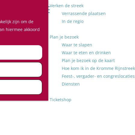
Verken de streek
Z
Verrassende plaatsen
o
M
In de regio
kelijk zijn om de
e
e
 aan hiermee akkoord
k
n
Plan je bezoek
e
u
Waar te slapen
n
Waar te eten en drinken
Plan je bezoek op de kaart
Hoe kom ik in de Kromme Rijnstreek
Feest-, vergader- en congreslocaties
Diensten
Ticketshop