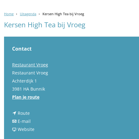
Home
Uitagenda
Kersen High Tea bij Vroeg
Kersen High Tea bij Vroeg
Contact
Restaurant Vroeg
Restaurant Vroeg
Achterdijk 1
3981 HA Bunnik
n
Plan je route
a
n
a
Route
a
n
r
E-mail
a
a
v
K
Website
r
a
a
e