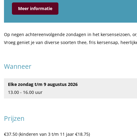
K
r
n
r
Meer informatie
e
K
K
s
r
e
e
e
s
r
r
n
Op negen achtereenvolgende zondagen in het kersenseizoen, org
e
s
s
H
Vroeg geniet je van diverse soorten thee, fris kersensap, heerlijk
n
e
e
i
H
n
n
g
i
H
H
h
Wanneer
g
i
i
T
h
g
g
e
Elke zondag t/m 9 augustus 2026
T
h
h
a
13.00 - 16.00 uur
e
T
T
b
a
e
e
i
b
a
a
j
Prijzen
i
b
b
V
j
i
i
r
V
j
j
o
€37.50 (kinderen van 3 t/m 11 jaar €18.75)