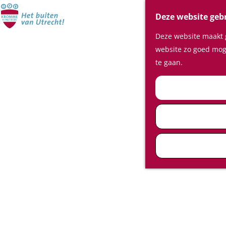
Deze website geb
Deze website maakt g
website zo goed moge
te gaan.