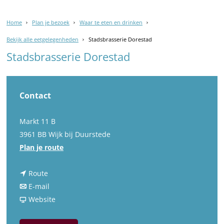
Home
Plan je bezoek
Waar te eten en drinken
Bekijk alle eetgelegenheden
Stadsbrasserie Dorestad
Stadsbrasserie Dorestad
Contact
Markt 11 B
3961 BB Wijk bij Duurstede
n
Plan je route
a
n
a
Route
a
n
r
E-mail
a
a
v
S
Website
r
a
a
t