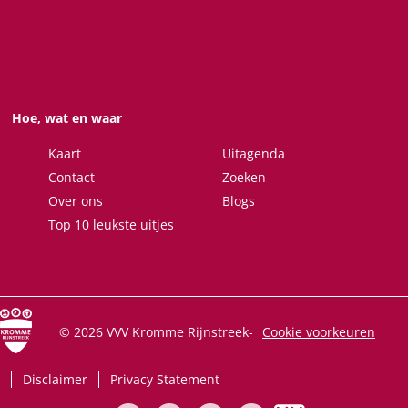
n
n
n
n
a
a
a
a
o
o
o
o
p
p
p
p
F
X
W
e
Hoe, wat en waar
a
h
-
c
a
m
Kaart
Uitagenda
e
t
a
Contact
Zoeken
b
s
i
Over ons
Blogs
o
A
l
Top 10 leukste uitjes
o
p
k
p
© 2026 VVV Kromme Rijnstreek
-
Cookie voorkeuren
Disclaimer
Privacy Statement