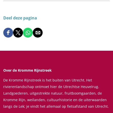
Deel deze pagina
D
D
D
D
e
e
e
e
e
e
e
e
l
l
l
l
d
d
d
d
e
e
e
e
Over de Kromme Rijnstreek
z
z
z
z
De Kromme Rijnstreek is het buiten van Utrecht. Het
e
e
e
e
rivierenlandschap ontmoet hier de Utrechtse Heuvelrug.
p
p
p
p
Landgoederen, uitgestrekte natuur, fruitboomgaarden, de
a
a
a
a
Kromme Rijn, weilanden, cultuurhistorie en de uiterwaarden
g
g
g
g
langs de Lek; je vindt het allemaal op fietsafstand van Utrecht.
i
i
i
i