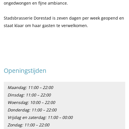
ongedwongen en fijne ambiance.
s
e
e
a
t
s
s
d
Stadsbrasserie Dorestad is zeven dagen per week geopend en
a
t
t
staat klaar om haar gasten te verwelkomen.
d
a
a
d
d
Openingstijden
Maandag: 11:00 – 22:00
Dinsdag: 11:00 – 22:00
Woensdag: 10:00 – 22:00
Donderdag: 11:00 – 22:00
Vrijdag en zaterdag: 11:00 – 00:00
Zondag: 11:00 – 22:00