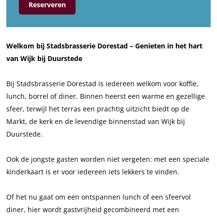
S
r
n
a
Reserveren
t
S
S
d
a
t
t
s
d
a
a
b
Welkom bij Stadsbrasserie Dorestad – Genieten in het hart
s
d
d
r
van Wijk bij Duurstede
b
s
s
a
r
b
b
s
Bij Stadsbrasserie Dorestad is iedereen welkom voor koffie,
a
r
r
s
lunch, borrel of diner. Binnen heerst een warme en gezellige
s
a
a
e
sfeer, terwijl het terras een prachtig uitzicht biedt op de
s
s
s
r
Markt, de kerk en de levendige binnenstad van Wijk bij
e
s
s
i
Duurstede.
r
e
e
e
i
r
r
D
Ook de jongste gasten worden niet vergeten: met een speciale
e
i
i
o
kinderkaart is er voor iedereen iets lekkers te vinden.
D
e
e
r
o
D
D
e
Of het nu gaat om een ontspannen lunch of een sfeervol
r
o
o
s
diner, hier wordt gastvrijheid gecombineerd met een
e
r
r
t