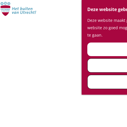
Deze website geb
Deze website maakt g
website zo goed moge
te gaan.