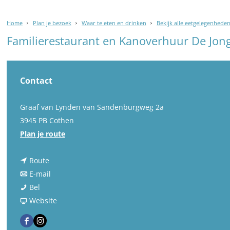
Home
Plan je bezoek
Waar te eten en drinken
Bekijk alle eetgelegenhede
Familierestaurant en Kanoverhuur De Jon
Contact
Graaf van Lynden van Sandenburgweg 2a
3945 PB Cothen
n
Plan je route
a
n
a
Route
a
n
r
E-mail
F
a
a
F
Bel
a
r
a
v
a
Website
m
F
r
a
m
F
I
i
a
F
n
i