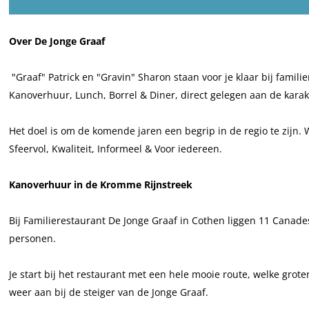
a
n
l
m
a
F
l
c
s
i
i
m
a
i
Over De Jonge Graaf
e
t
e
l
i
m
e
b
a
r
i
l
i
r
"Graaf" Patrick en "Gravin" Sharon staan voor je klaar bij fami
o
g
e
e
i
l
e
Kanoverhuur, Lunch, Borrel & Diner, direct gelegen aan de karak
o
r
s
r
e
i
s
k
a
t
e
r
e
t
Het doel is om de komende jaren een begrip in de regio te zijn.
F
m
a
s
e
r
a
Sfeervol, Kwaliteit, Informeel & Voor iedereen.
a
F
u
t
s
e
u
m
a
r
a
t
s
r
Kanoverhuur in de Kromme Rijnstreek
i
m
a
u
a
t
a
l
i
n
r
u
a
n
Bij Familierestaurant De Jonge Graaf in Cothen liggen 11 Canadese 
i
l
t
a
r
u
t
personen.
e
i
e
n
a
r
e
r
e
n
t
n
a
n
Je start bij het restaurant met een hele mooie route, welke gro
e
r
K
e
t
n
K
weer aan bij de steiger van de Jonge Graaf.
s
e
a
n
e
t
a