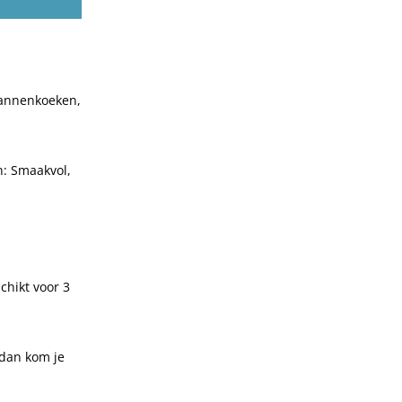
 Pannenkoeken,
n: Smaakvol,
chikt voor 3
 dan kom je