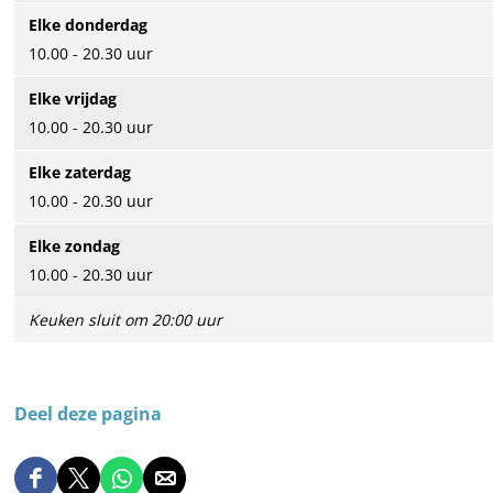
u
h
r
e
g
n
r
Elke donderdag
u
u
a
G
e
g
a
10.00 - 20.30 uur
r
u
a
r
G
e
a
D
r
f
a
r
G
f
Elke vrijdag
e
D
a
a
r
10.00 - 20.30 uur
J
e
f
a
a
Elke zaterdag
o
J
f
a
10.00 - 20.30 uur
n
o
f
g
n
Elke zondag
e
g
10.00 - 20.30 uur
G
e
Keuken sluit om 20:00 uur
r
G
a
r
a
a
f
a
Deel deze pagina
f
D
D
D
D