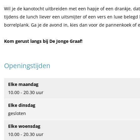
t
s
n
K
n
e
n
Wil je de kanotocht uitbreiden met een hapje of een drankje, da
a
t
o
a
K
n
o
tijdens de lunch liever een uitsmijter of een vers en luxe beleg
u
a
v
n
a
K
v
borrelplank. Ga je de avond in, kies dan voor de pannenkoek of e
r
u
e
o
n
a
e
a
r
r
v
o
n
r
Kom gerust langs bij De Jonge Graaf!
n
a
h
e
v
o
h
t
n
u
r
e
v
u
e
t
u
h
r
e
u
Openingstijden
n
e
r
u
h
r
r
K
n
D
u
u
h
D
Elke maandag
a
K
e
r
u
u
e
10.00 - 20.30 uur
n
a
J
D
r
u
J
o
n
o
e
D
r
o
Elke dinsdag
v
o
n
J
e
D
n
gesloten
e
v
g
o
J
e
g
r
e
Elke woensdag
e
n
o
J
e
h
r
10.00 - 20.30 uur
G
g
n
o
G