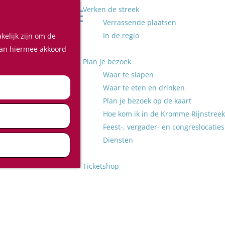
Verken de streek
Z
Verrassende plaatsen
o
M
In de regio
kelijk zijn om de
e
e
 aan hiermee akkoord
k
n
Plan je bezoek
e
u
Waar te slapen
n
Waar te eten en drinken
Plan je bezoek op de kaart
Hoe kom ik in de Kromme Rijnstreek
Feest-, vergader- en congreslocaties
Diensten
Ticketshop