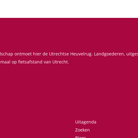
ndschap ontmoet hier de Utrechtse Heuvelrug. Landgoederen, uitg
emaal op fietsafstand van Utrecht.
Uitagenda
Zoeken
Blogs