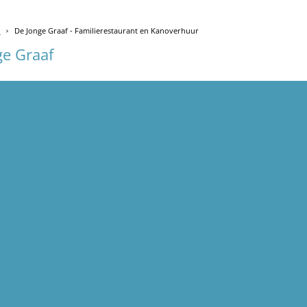
n
De Jonge Graaf - Familierestaurant en Kanoverhuur
ge Graaf