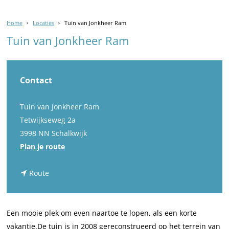
Home
Locaties
Tuin van Jonkheer Ram
Tuin van Jonkheer Ram
Contact
Tuin van Jonkheer Ram
Tetwijkseweg 2a
3998 NN Schalkwijk
n
Plan je route
a
n
a
Route
a
r
a
T
r
u
Een mooie plek om even naartoe te lopen, als een korte
T
i
vakantie.De tuin is in 2008 gereconstrueerd op het terrein van