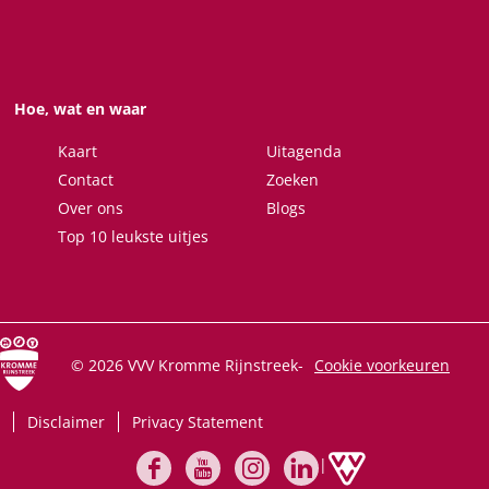
a
a
a
a
o
o
o
o
p
p
p
p
F
X
W
e
Hoe, wat en waar
a
h
-
c
a
m
Kaart
Uitagenda
e
t
a
Contact
Zoeken
b
s
i
Over ons
Blogs
o
A
l
Top 10 leukste uitjes
o
p
k
p
© 2026 VVV Kromme Rijnstreek
-
Cookie voorkeuren
Disclaimer
Privacy Statement
|