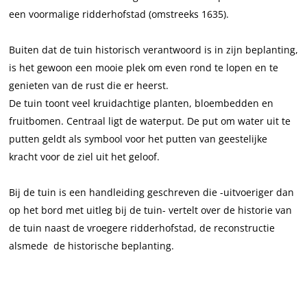
u
n
een voormalige ridderhofstad (omstreeks 1635).
i
v
n
a
Buiten dat de tuin historisch verantwoord is in zijn beplanting,
v
n
is het gewoon een mooie plek om even rond te lopen en te
a
J
genieten van de rust die er heerst.
n
o
De tuin toont veel kruidachtige planten, bloembedden en
J
n
fruitbomen. Centraal ligt de waterput. De put om water uit te
o
k
putten geldt als symbool voor het putten van geestelijke
n
h
kracht voor de ziel uit het geloof.
k
e
h
e
Bij de tuin is een handleiding geschreven die -uitvoeriger dan
e
r
op het bord met uitleg bij de tuin- vertelt over de historie van
e
R
de tuin naast de vroegere ridderhofstad, de reconstructie
r
a
alsmede de historische beplanting.
R
m
a
m