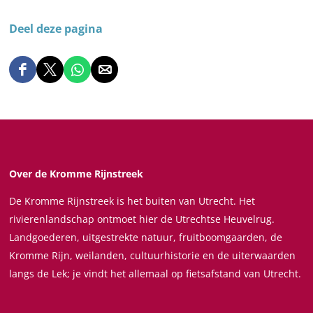
Deel deze pagina
D
D
D
D
e
e
e
e
e
e
e
e
l
l
l
l
d
d
d
d
e
e
e
e
Over de Kromme Rijnstreek
z
z
z
z
De Kromme Rijnstreek is het buiten van Utrecht. Het
e
e
e
e
rivierenlandschap ontmoet hier de Utrechtse Heuvelrug.
p
p
p
p
Landgoederen, uitgestrekte natuur, fruitboomgaarden, de
a
a
a
a
Kromme Rijn, weilanden, cultuurhistorie en de uiterwaarden
g
g
g
g
langs de Lek; je vindt het allemaal op fietsafstand van Utrecht.
i
i
i
i
n
n
n
n