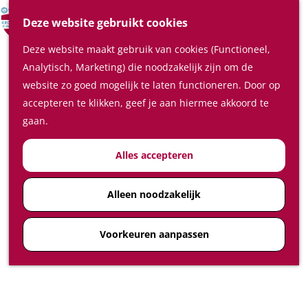
Verrassende plaatsen
Z
Deze website gebruikt cookies
In de regio
o
M
Deze website maakt gebruik van cookies (Functioneel,
e
e
Plan je bezoek
Analytisch, Marketing) die noodzakelijk zijn om de
k
n
Waar te slapen
website zo goed mogelijk te laten functioneren. Door op
e
u
Waar te eten en drinken
accepteren te klikken, geef je aan hiermee akkoord te
n
Plan je bezoek op de kaart
gaan.
Hoe kom ik in de Kromme
Alles accepteren
Rijnstreek
Feest-, vergader- en
congreslocaties
Alleen noodzakelijk
Diensten
Voorkeuren aanpassen
Ticketshop