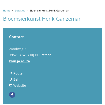
Home
Locaties
Bloemsierkunst Henk Ganzeman
Bloemsierkunst Henk Ganzeman
Contact
Zandweg 3
3962 EA Wijk bij Duurstede
n
Plan je route
a
n
a
Route
B
a
r
Bel
l
a
v
B
Website
o
r
a
l
F
e
B
n
o
a
m
l
B
e