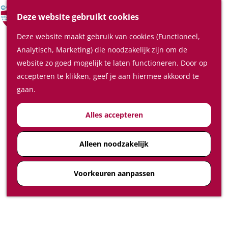
Verrassende plaatsen
Z
Deze website gebruikt cookies
In de regio
o
M
Deze website maakt gebruik van cookies (Functioneel,
e
e
Plan je bezoek
Analytisch, Marketing) die noodzakelijk zijn om de
k
n
Waar te slapen
website zo goed mogelijk te laten functioneren. Door op
e
u
Waar te eten en drinken
accepteren te klikken, geef je aan hiermee akkoord te
n
Plan je bezoek op de kaart
gaan.
Hoe kom ik in de Kromme
Alles accepteren
Rijnstreek
Feest-, vergader- en
congreslocaties
Alleen noodzakelijk
Diensten
Voorkeuren aanpassen
Ticketshop