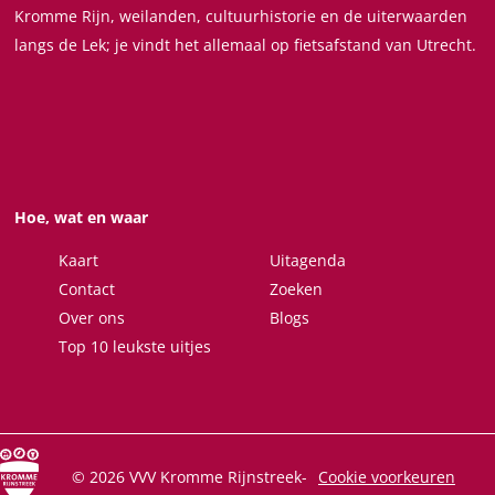
n
e
a
G
z
Kromme Rijn, weilanden, cultuurhistorie en de uiterwaarden
g
g
g
g
s
m
n
a
e
langs de Lek; je vindt het allemaal op fietsafstand van Utrecht.
i
i
i
i
t
a
z
n
m
n
n
n
n
H
n
e
z
a
a
a
a
a
e
m
e
n
o
o
o
o
n
a
m
p
p
p
p
k
n
a
F
X
W
e
G
n
Hoe, wat en waar
a
h
-
a
c
a
m
Kaart
Uitagenda
n
e
t
a
Contact
Zoeken
z
b
s
i
Over ons
Blogs
e
o
A
l
Top 10 leukste uitjes
m
o
p
a
k
p
n
© 2026 VVV Kromme Rijnstreek
-
Cookie voorkeuren