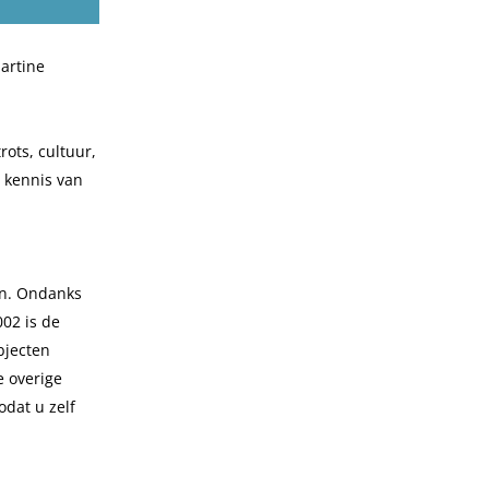
Martine
rots, cultuur,
 kennis van
en. Ondanks
002 is de
bjecten
e overige
odat u zelf