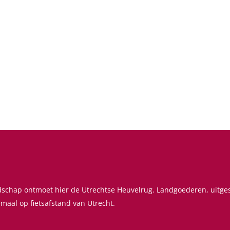
ndschap ontmoet hier de Utrechtse Heuvelrug. Landgoederen, uitg
emaal op fietsafstand van Utrecht.