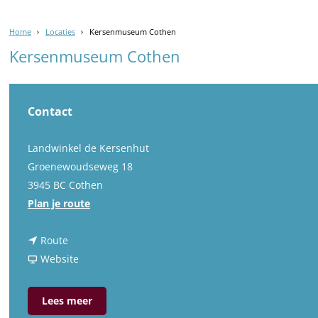
Home
Locaties
Kersenmuseum Cothen
Kersenmuseum Cothen
Contact
Landwinkel de Kersenhut
Groenewoudseweg 18
3945 BC Cothen
n
Plan je route
a
n
a
Route
a
v
r
Website
a
a
K
r
n
e
Lees meer
K
K
r