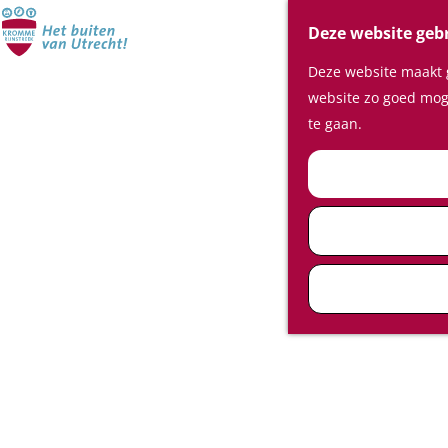
Deze website geb
Deze website maakt g
website zo goed moge
te gaan.