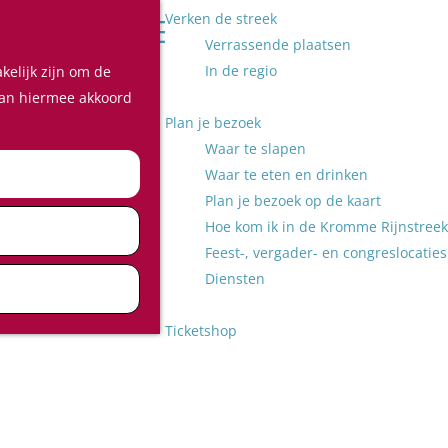
Verken de streek
Z
Verrassende plaatsen
o
M
In de regio
kelijk zijn om de
e
e
 aan hiermee akkoord
k
n
Plan je bezoek
e
u
Waar te slapen
n
Waar te eten en drinken
Plan je bezoek op de kaart
Hoe kom ik in de Kromme Rijnstreek
Feest-, vergader- en congreslocaties
Diensten
Ticketshop