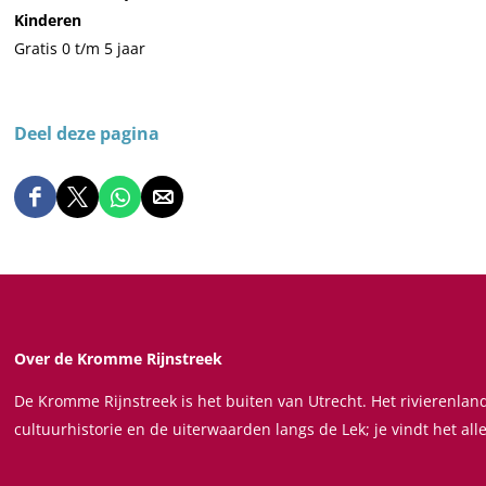
Kinderen
Gratis 0 t/m 5 jaar
Deel deze pagina
D
D
D
D
e
e
e
e
e
e
e
e
l
l
l
l
d
d
d
d
e
e
e
e
Over de Kromme Rijnstreek
z
z
z
z
De Kromme Rijnstreek is het buiten van Utrecht. Het rivierenla
e
e
e
e
cultuurhistorie en de uiterwaarden langs de Lek; je vindt het all
p
p
p
p
a
a
a
a