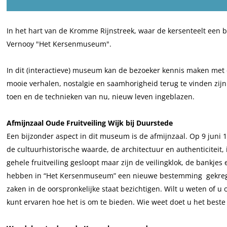
e
e
s
r
r
e
In het hart van de Kromme Rijnstreek, waar de kersenteelt een bel
s
s
n
Vernooy "Het Kersenmuseum".
e
e
m
n
n
u
In dit (interactieve) museum kan de bezoeker kennis maken met de 
m
m
s
mooie verhalen, nostalgie en saamhorigheid terug te vinden zij
u
u
e
toen en de technieken van nu, nieuw leven ingeblazen.
s
s
u
e
e
m
Afmijnzaal Oude Fruitveiling Wijk bij Duurstede
u
u
C
Een bijzonder aspect in dit museum is de afmijnzaal. Op 9 juni 
m
m
o
de cultuurhistorische waarde, de architectuur en authenticiteit,
C
C
t
gehele fruitveiling gesloopt maar zijn de veilingklok, de bankje
o
o
h
hebben in “Het Kersenmuseum” een nieuwe bestemming gekregen. 
t
t
e
zaken in de oorspronkelijke staat bezichtigen. Wilt u weten of u 
h
h
n
kunt ervaren hoe het is om te bieden. Wie weet doet u het beste
e
e
n
n