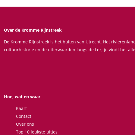
e
e
e
e
l
l
l
l
d
d
d
d
e
e
e
e
Over de Kromme Rijnstreek
z
z
z
z
De Kromme Rijnstreek is het buiten van Utrecht. Het rivierenla
e
e
e
e
cultuurhistorie en de uiterwaarden langs de Lek; je vindt het all
p
p
p
p
a
a
a
a
g
g
g
g
i
i
i
i
n
n
n
n
a
a
a
a
Hoe, wat en waar
o
o
o
o
p
p
p
p
Kaart
F
X
W
e
Contact
a
h
-
Over ons
c
a
m
Top 10 leukste uitjes