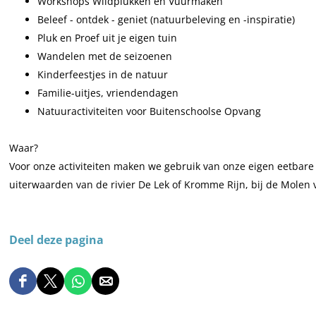
Workshops Wildplukken en Vuurmaken
e
.
.
V
.
Beleef - ontdek - geniet (natuurbeleving en -inspiratie)
e
F
O
.
F
Pluk en Proef uit je eigen tuin
l
.
.
O
.
Wandelen met de seizoenen
L
F
.
Kinderfeestjes in de natuur
e
.
F
Familie-uitjes, vriendendagen
u
.
Natuuractiviteiten voor Buitenschoolse Opvang
k
V
Waar?
.
Voor onze activiteiten maken we gebruik van onze eigen eetbare 
O
uiterwaarden van de rivier De Lek of Kromme Rijn, bij de Molen va
.
F
.
Deel deze pagina
D
D
D
D
e
e
e
e