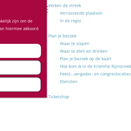
Verken de streek
Z
Verrassende plaatsen
o
M
In de regio
kelijk zijn om de
e
e
 aan hiermee akkoord
k
n
Plan je bezoek
e
u
Waar te slapen
n
Waar te eten en drinken
Plan je bezoek op de kaart
Hoe kom ik in de Kromme Rijnstreek
Feest-, vergader- en congreslocaties
Diensten
Ticketshop