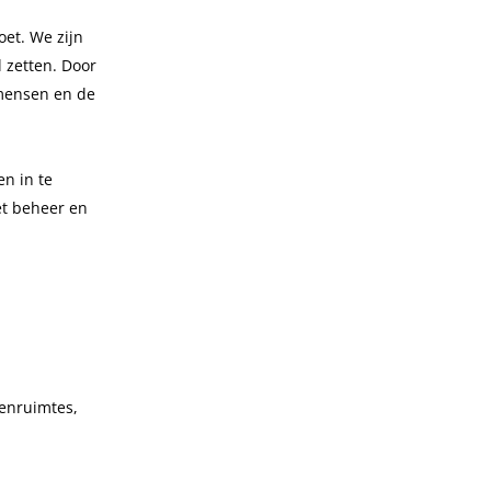
oet. We zijn
 zetten. Door
 mensen en de
en in te
et beheer en
tenruimtes,