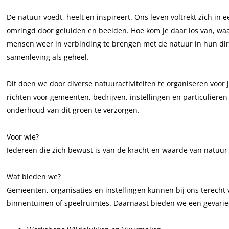
c
u
t
a
u
De natuur voedt, heelt en inspireert. Ons leven voltrekt zich in
e
r
u
t
r
omringd door geluiden en beelden. Hoe kom je daar los van, waar 
b
l
u
u
l
mensen weer in verbinding te brengen met de natuur in hun di
o
i
r
u
i
samenleving als geheel.
o
j
l
r
j
k
k
i
l
k
Dit doen we door diverse natuuractiviteiten te organiseren voor 
N
H
j
i
H
richten voor gemeenten, bedrijven, instellingen en particulie
a
e
k
j
e
onderhoud van dit groen te verzorgen.
t
e
H
k
e
u
l
e
H
l
Voor wie?
u
L
e
e
L
Iedereen die zich bewust is van de kracht en waarde van natuur 
r
e
l
e
e
l
u
L
l
u
Wat bieden we?
i
k
e
L
k
Gemeenten, organisaties en instellingen kunnen bij ons terecht 
j
V
u
e
V
binnentuinen of speelruimtes. Daarnaast bieden we een gevarie
k
.
k
u
.
H
O
V
k
O