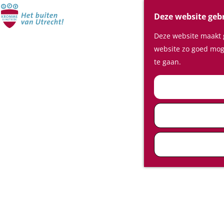
Deze website geb
Deze website maakt g
website zo goed moge
te gaan.