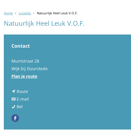
Home
Locaties
Natuurlijk Heel Leuk V.O.F.
Natuurlijk Heel Leuk V.O.F.
Contact
Muntstraat 28
Wijk bij Duurstede
n
Plan je route
a
n
a
Route
a
n
r
E-mail
N
a
a
N
Bel
a
r
a
a
F
t
N
r
t
a
u
a
N
u