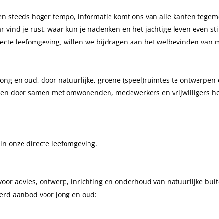
 een steeds hoger tempo, informatie komt ons van alle kanten tegem
vind je rust, waar kun je nadenken en het jachtige leven even stil
recte leefomgeving, willen we bijdragen aan het welbevinden van
jong en oud, door natuurlijke, groene (speel)ruimtes te ontwerpen 
ren en door samen met omwonenden, medewerkers en vrijwilligers h
in onze directe leefomgeving.
voor advies, ontwerp, inrichting en onderhoud van natuurlijke bui
erd aanbod voor jong en oud: