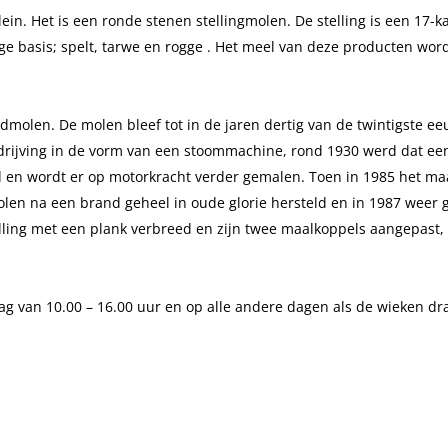
ein. Het is een ronde stenen stellingmolen. De stelling is een 17-k
ge basis; spelt, tarwe en rogge . Het meel van deze producten word
olen. De molen bleef tot in de jaren dertig van de twintigste e
ndrijving in de vorm van een stoommachine, rond 1930 werd dat ee
rd en wordt er op motorkracht verder gemalen. Toen in 1985 het maa
len na een brand geheel in oude glorie hersteld en in 1987 weer 
elling met een plank verbreed en zijn twee maalkoppels aangepast,
g van 10.00 – 16.00 uur en op alle andere dagen als de wieken dra