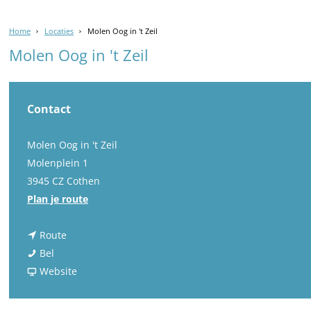
Home
Locaties
Molen Oog in 't Zeil
Molen Oog in 't Zeil
Contact
Molen Oog in 't Zeil
Molenplein 1
3945 CZ Cothen
n
Plan je route
a
n
a
Route
M
a
r
Bel
o
a
v
M
Website
l
r
a
o
e
M
n
l