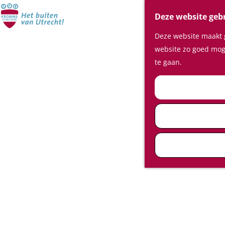
Deze website geb
Deze website maakt g
website zo goed moge
te gaan.