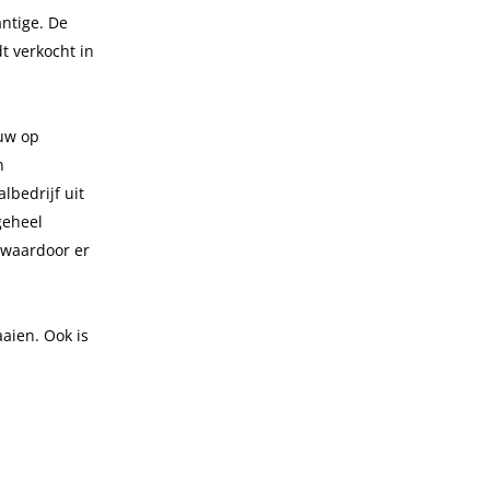
antige. De
t verkocht in
euw op
n
lbedrijf uit
geheel
 waardoor er
aien. Ook is