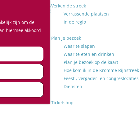
Verken de streek
Z
Verrassende plaatsen
o
M
In de regio
kelijk zijn om de
e
e
 aan hiermee akkoord
k
n
Plan je bezoek
e
u
Waar te slapen
n
Waar te eten en drinken
Plan je bezoek op de kaart
Hoe kom ik in de Kromme Rijnstreek
Feest-, vergader- en congreslocaties
Diensten
Ticketshop