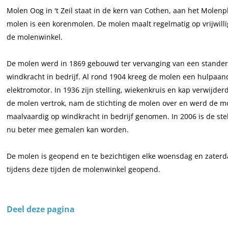
n
o
M
e
Molen Oog in 't Zeil staat in de kern van Cothen, aan het Molenpl
O
l
o
n
molen is een korenmolen. De molen maalt regelmatig op vrijwilli
o
e
l
O
de molenwinkel.
g
n
e
o
i
O
n
g
De molen werd in 1869 gebouwd ter vervanging van een standerdm
n
o
O
i
windkracht in bedrijf. Al rond 1904 kreeg de molen een hulpaa
'
g
o
n
elektromotor. In 1936 zijn stelling, wiekenkruis en kap verwijde
t
i
g
'
de molen vertrok, nam de stichting de molen over en werd de mo
Z
n
i
t
maalvaardig op windkracht in bedrijf genomen. In 2006 is de st
e
'
n
Z
nu beter mee gemalen kan worden.
i
t
'
e
l
Z
t
i
De molen is geopend en te bezichtigen elke woensdag en zaterda
e
Z
l
tijdens deze tijden de molenwinkel geopend.
i
e
l
i
Deel deze pagina
l