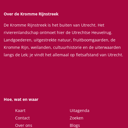
d
d
d
d
e
e
e
e
Over de Kromme Rijnstreek
z
z
z
z
De Kromme Rijnstreek is het buiten van Utrecht. Het
e
e
e
e
rivierenlandschap ontmoet hier de Utrechtse Heuvelrug.
p
p
p
p
Landgoederen, uitgestrekte natuur, fruitboomgaarden, de
a
a
a
a
Kromme Rijn, weilanden, cultuurhistorie en de uiterwaarden
g
g
g
g
langs de Lek; je vindt het allemaal op fietsafstand van Utrecht.
i
i
i
i
n
n
n
n
a
a
a
a
o
o
o
o
p
p
p
p
F
X
W
e
Hoe, wat en waar
a
h
-
c
a
m
Kaart
Uitagenda
e
t
a
Contact
Zoeken
b
s
i
Over ons
Blogs