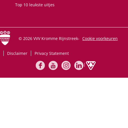
o
A
l
Top 10 leukste uitjes
o
p
k
p
© 2026 VVV Kromme Rijnstreek
-
Cookie voorkeuren
Disclaimer
Privacy Statement
|