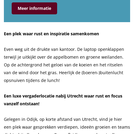
o
e
D
n
o
Meer informatie
e
B
e
D
e
r
o
B
e
r
e
e
o
B
e
Een plek waar rust en inspiratie samenkomen
n
r
e
o
n
h
e
r
e
h
Even weg uit de drukte van kantoor. De laptop openklappen
u
n
e
r
u
terwijl je uitkijkt over de appelbomen en groene weilanden.
t
h
n
e
t
Op de achtergrond het geloei van de koeien en het ritselen
u
h
n
van de wind door het gras. Heerlijk de (boeren-)buitenlucht
t
u
h
opsnuiven tijdens de lunch!
t
u
t
Een luxe vergaderlocatie nabij Utrecht waar rust en focus
vanzelf ontstaan!
Gelegen in Odijk, op korte afstand van Utrecht, vind je hier
een plek waar gesprekken verdiepen, ideeën groeien en teams