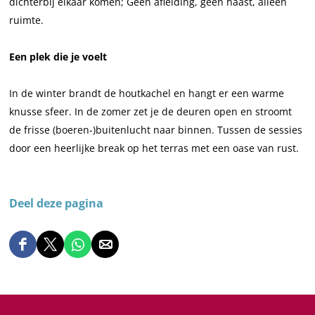
dichterbij elkaar komen; Geen afleiding, geen haast, alleen
ruimte.
Een plek die je voelt
In de winter brandt de houtkachel en hangt er een warme
knusse sfeer. In de zomer zet je de deuren open en stroomt
de frisse (boeren-)buitenlucht naar binnen. Tussen de sessies
door een heerlijke break op het terras met een oase van rust.
Deel deze pagina
D
D
D
D
e
e
e
e
e
e
e
e
l
l
l
l