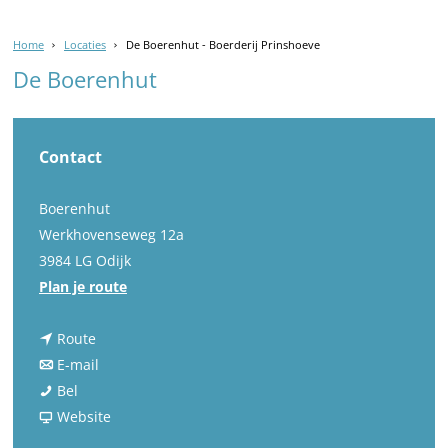
Home
Locaties
De Boerenhut - Boerderij Prinshoeve
De Boerenhut
Contact
Boerenhut
Werkhovenseweg 12a
3984 LG Odijk
n
Plan je route
a
n
a
Route
a
n
r
E-mail
D
a
a
D
Bel
e
r
a
v
e
Website
B
D
r
a
B