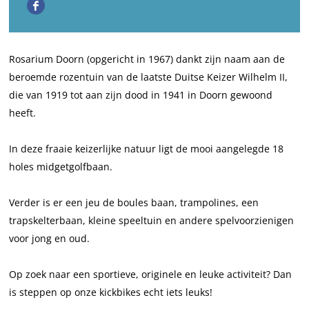
F
k
a
P
n
k
a
h
r
a
P
h
c
u
k
r
a
u
Rosarium Doorn (opgericht in 1967) dankt zijn naam aan de
e
y
h
k
r
y
beroemde rozentuin van de laatste Duitse Keizer Wilhelm II,
b
s
u
h
k
s
die van 1919 tot aan zijn dood in 1941 in Doorn gewoond
o
R
y
u
h
R
heeft.
o
o
s
y
u
o
k
s
R
s
y
s
In deze fraaie keizerlijke natuur ligt de mooi aangelegde 18
P
a
o
R
s
a
holes midgetgolfbaan.
a
r
s
o
R
r
r
i
a
s
o
i
Verder is er een jeu de boules baan, trampolines, een
k
u
r
a
s
u
trapskelterbaan, kleine speeltuin en andere spelvoorzienigen
h
m
i
r
a
m
voor jong en oud.
u
D
u
i
r
D
y
o
m
u
i
o
Op zoek naar een sportieve, originele en leuke activiteit? Dan
s
o
D
m
u
o
is steppen op onze kickbikes echt iets leuks!
R
r
o
D
m
r