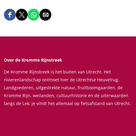
D
D
D
D
e
e
e
e
e
e
e
e
l
l
l
l
d
d
d
d
e
e
e
e
Over de Kromme Rijnstreek
z
z
z
z
De Kromme Rijnstreek is het buiten van Utrecht. Het
e
e
e
e
rivierenlandschap ontmoet hier de Utrechtse Heuvelrug.
p
p
p
p
Landgoederen, uitgestrekte natuur, fruitboomgaarden, de
a
a
a
a
Kromme Rijn, weilanden, cultuurhistorie en de uiterwaarden
g
g
g
g
langs de Lek; je vindt het allemaal op fietsafstand van Utrecht.
i
i
i
i
n
n
n
n
a
a
a
a
o
o
o
o