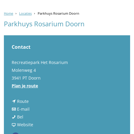
Home
Locaties
Parkhuys Rosarium Doorn
Parkhuys Rosarium Doorn
Contact
Recreatiepark Het Rosarium
Molenweg 4
3941 PT Doorn
n
Plan je route
a
n
a
Route
a
n
r
E-mail
P
a
a
P
Bel
a
r
a
v
a
Website
r
P
r
a
r