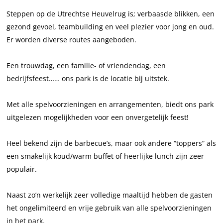
o
n
o
o
D
n
Steppen op de Utrechtse Heuvelrug is; verbaasde blikken, een
s
r
o
o
gezond gevoel, teambuilding en veel plezier voor jong en oud.
a
n
r
o
Er worden diverse routes aangeboden.
r
n
r
i
n
Een trouwdag, een familie- of vriendendag, een
u
bedrijfsfeest…… ons park is de locatie bij uitstek.
m
D
Met alle spelvoorzieningen en arrangementen, biedt ons park
o
uitgelezen mogelijkheden voor een onvergetelijk feest!
o
r
Heel bekend zijn de barbecue’s, maar ook andere “toppers” als
n
een smakelijk koud/warm buffet of heerlijke lunch zijn zeer
populair.
Naast zo’n werkelijk zeer volledige maaltijd hebben de gasten
het ongelimiteerd en vrije gebruik van alle spelvoorzieningen
in het park.