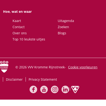
p
p
p
p
F
X
W
e
Hoe, wat en waar
a
h
-
c
a
m
Kaart
Uitagenda
e
t
a
Contact
Zoeken
b
s
i
Over ons
Blogs
o
A
l
Top 10 leukste uitjes
o
p
k
p
© 2026 VVV Kromme Rijnstreek
-
Cookie voorkeuren
Disclaimer
Privacy Statement
|