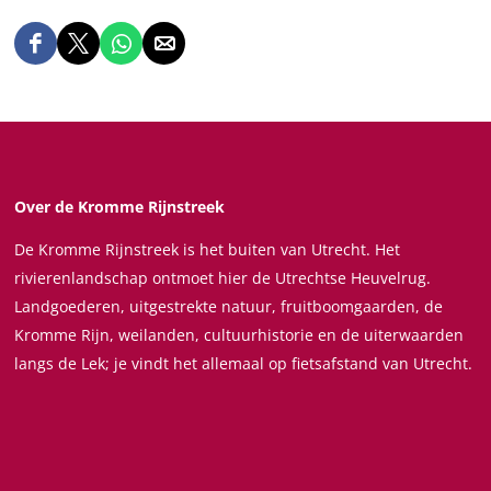
i
P
s
L
D
D
D
D
w
i
e
e
e
e
a
n
e
e
e
e
c
i
l
l
l
l
h
e
d
d
d
d
t
l
e
e
e
e
e
a
Over de Kromme Rijnstreek
z
z
z
z
r
n
De Kromme Rijnstreek is het buiten van Utrecht. Het
e
e
e
e
s
d
rivierenlandschap ontmoet hier de Utrechtse Heuvelrug.
p
p
p
p
h
i
Landgoederen, uitgestrekte natuur, fruitboomgaarden, de
a
a
a
a
u
n
Kromme Rijn, weilanden, cultuurhistorie en de uiterwaarden
g
g
g
g
i
g
langs de Lek; je vindt het allemaal op fietsafstand van Utrecht.
i
i
i
i
s
n
n
n
n
j
a
a
a
a
e
o
o
o
o
p
p
p
p