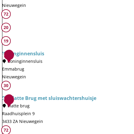
e
V
Nieuwegein
n
r
e
r
O
L
72
e
s
e
u
i
e
20
w
e
d
n
s
i
s
e
i
w
19
j
w
S
e
i
k
i
l
l
Koninginnensluis
j
8
j
u
a
Koninginnensluis
k
k
i
n
Emmabrug
s
s
d
Nieuwegein
M
i
K
30
u
n
o
De Platte Brug met sluiswachtershuisje
s
9
g
n
Platte brug
e
k
i
Raadhuisplein 9
u
a
n
3433 ZA Nieuwegein
m
n
g
D
72
o
i