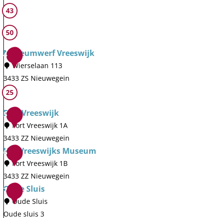
e
43
i
s
n
t
50
s
a
e
u
Museumwerf Vreeswijk
4
s
r
Wierselaan 113
B
a
3433 ZS Nieuwegein
e
n
M
25
a
t
u
Fort Vreeswijk
t
N
5
s
Fort Vreeswijk 1A
r
i
e
3433 ZZ Nieuwegein
i
e
u
F
Het Vreeswijks Museum
x
u
6
m
o
Fort Vreeswijk 1B
s
w
w
r
3433 ZZ Nieuwegein
l
e
e
t
H
Oude Sluis
u
g
7
r
V
e
Oude Sluis
i
e
f
r
t
Oude sluis 3
s
i
V