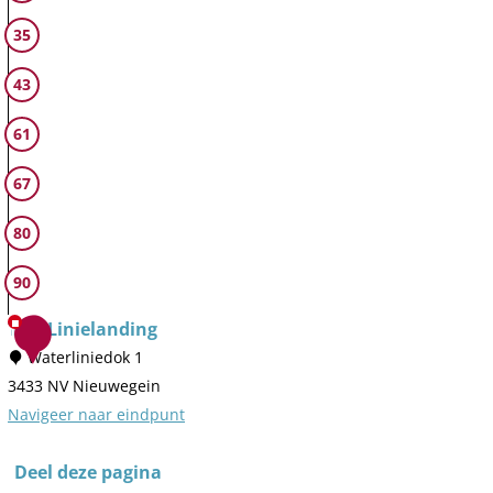
e
v
n
35
P
e
n
l
r
e
43
a
h
n
t
u
s
61
t
u
l
e
67
r
u
B
i
80
r
s
u
90
g
m
TOP Linielanding
1
e
Waterliniedok 1
0
t
3433 NV Nieuwegein
s
Navigeer naar eindpunt
l
T
u
O
Deel deze pagina