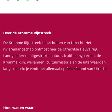
e
e
e
e
e
e
e
e
l
l
l
l
d
d
d
d
e
e
e
e
Over de Kromme Rijnstreek
z
z
z
z
De Kromme Rijnstreek is het buiten van Utrecht. Het
e
e
e
e
rivierenlandschap ontmoet hier de Utrechtse Heuvelrug.
p
p
p
p
Landgoederen, uitgestrekte natuur, fruitboomgaarden, de
a
a
a
a
Kromme Rijn, weilanden, cultuurhistorie en de uiterwaarden
g
g
g
g
langs de Lek; je vindt het allemaal op fietsafstand van Utrecht.
i
i
i
i
n
n
n
n
a
a
a
a
o
o
o
o
p
p
p
p
F
X
W
e
Hoe, wat en waar
a
h
-