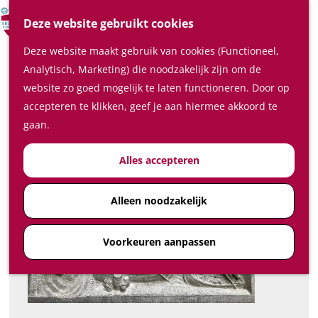
Verrassende plaatsen
Z
Deze website gebruikt cookies
In de regio
o
M
Deze website maakt gebruik van cookies (Functioneel,
e
e
Plan je bezoek
Bonifatius fietsroute
Analytisch, Marketing) die noodzakelijk zijn om de
k
n
Waar te slapen
website zo goed mogelijk te laten functioneren. Door op
e
u
Download GPX
Waar te eten en drinken
accepteren te klikken, geef je aan hiermee akkoord te
n
Plan je bezoek op de kaart
gaan.
Hoe kom ik in de Kromme
Alles accepteren
Rijnstreek
Feest-, vergader- en
congreslocaties
Alleen noodzakelijk
Diensten
Voorkeuren aanpassen
Ticketshop