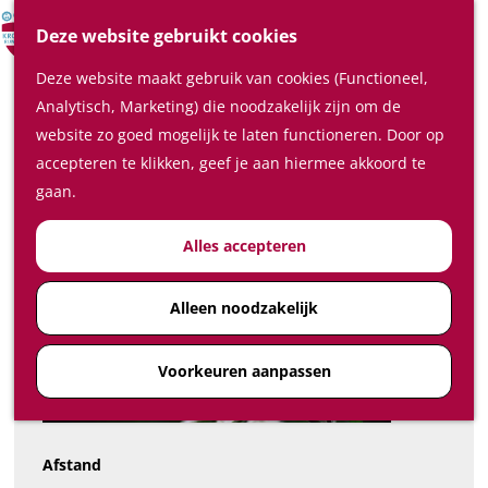
Verrassende plaatsen
Z
Deze website gebruikt cookies
In de regio
o
M
Deze website maakt gebruik van cookies (Functioneel,
e
e
Plan je bezoek
Klompenpad Cotlandenpad
Analytisch, Marketing) die noodzakelijk zijn om de
k
n
Waar te slapen
website zo goed mogelijk te laten functioneren. Door op
e
u
Waar te eten en drinken
accepteren te klikken, geef je aan hiermee akkoord te
n
Plan je bezoek op de kaart
gaan.
Hoe kom ik in de Kromme
Alles accepteren
Rijnstreek
Feest-, vergader- en
congreslocaties
Alleen noodzakelijk
Diensten
Voorkeuren aanpassen
Ticketshop
Afstand