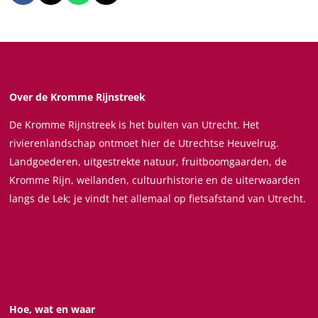
n
m
e
e
e
e
g
e
e
e
e
e
e
r
l
l
l
l
n
o
d
d
d
d
n
e
e
e
e
g
Over de Kromme Rijnstreek
z
z
z
z
e
De Kromme Rijnstreek is het buiten van Utrecht. Het
e
e
e
e
n
rivierenlandschap ontmoet hier de Utrechtse Heuvelrug.
p
p
p
p
Landgoederen, uitgestrekte natuur, fruitboomgaarden, de
a
a
a
a
Kromme Rijn, weilanden, cultuurhistorie en de uiterwaarden
g
g
g
g
langs de Lek; je vindt het allemaal op fietsafstand van Utrecht.
i
i
i
i
n
n
n
n
a
a
a
a
o
o
o
o
p
p
p
p
F
X
W
e
Hoe, wat en waar
a
h
-