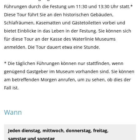
h
h
u
Führungen durch die Festung um 11:30 und 13:30 Uhr statt.*
r
r
n
Diese Tour führt Sie an den historischen Gebäuden,
u
u
g
Schlafräumen, Kasematten und Gästetoiletten vorbei und
n
n
d
bietet Einblicke in das Leben in der Festung. Sie können sich
g
g
u
für diese Tour an der Kasse des Waterlinie Museums
d
d
r
anmelden. Die Tour dauert etwa eine Stunde.
u
u
c
r
r
h
* Die täglichen Führungen können nur stattfinden, wenn
c
c
d
genügend Gastgeber im Museum vorhanden sind. Sie können
h
h
a
am betreffenden Morgen anrufen, um zu sehen, ob dies der
d
d
s
Fall ist.
a
a
F
s
s
o
Wann
F
F
r
o
o
t
r
r
b
Jeden dienstag, mittwoch, donnerstag, freitag,
t
t
e
samstag und sonntag