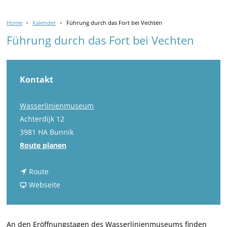
Home
Kalender
Führung durch das Fort bei Vechten
Führung durch das Fort bei Vechten
Kontakt
Wasserlinienmuseum
Achterdijk 12
3981 HA Bunnik
b
Route planen
i
b
s
Route
i
a
F
Webseite
s
b
ü
F
F
h
ü
ü
r
An den Eröffnungstagen des Wasserlinienmuseums finden