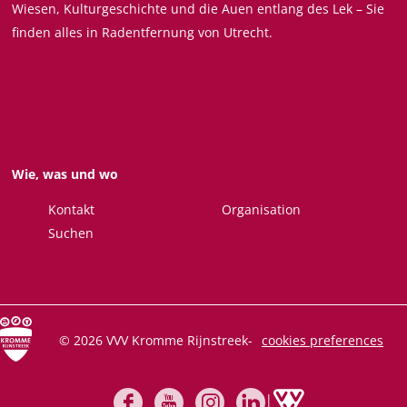
Wiesen, Kulturgeschichte und die Auen entlang des Lek – Sie
t
t
t
t
finden alles in Radentfernung von Utrecht.
e
e
e
e
i
i
i
i
l
l
l
l
e
e
e
e
n
n
n
n
a
a
a
a
Wie, was und wo
u
u
u
u
f
f
f
f
Kontakt
Organisation
F
X
W
E
Suchen
a
h
m
c
a
a
e
t
i
b
s
l
© 2026 VVV Kromme Rijnstreek
-
cookies preferences
o
A
o
p
k
p
|