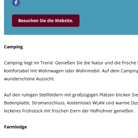
F
m
a
p
C
i
a
p
m
i
a
n
Besuchen Sie die Website.
c
i
p
n
m
g
e
n
i
g
p
P
b
g
n
P
i
r
o
P
g
r
n
i
Camping
o
r
P
i
g
n
k
i
r
n
P
s
Camping liegt im Trend. Genießen Sie die Natur und die frische
C
n
i
s
r
e
komfortabel mit Wohnwagen oder Wohnmobil. Auf dem Campingpla
a
s
n
e
i
n
wunderschöne Aussicht.
m
e
s
n
n
h
p
n
e
h
s
o
Auf den ruhigen Stellfeldern mit großzügigen Plätzen blicken Si
i
h
n
o
e
f
Bodenplatte, Stromanschluss, kostenloses WLAN und warme Dus
n
o
h
f
n
leckeres Frühstück mit frischen Eiern der Hofhühner genießen.
g
f
o
h
P
f
o
Farmlodge
r
f