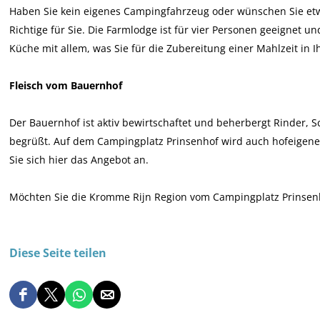
i
Haben Sie kein eigenes Campingfahrzeug oder wünschen Sie et
n
Richtige für Sie. Die Farmlodge ist für vier Personen geeignet u
s
Küche mit allem, was Sie für die Zubereitung einer Mahlzeit in
e
n
Fleisch vom Bauernhof
h
o
Der Bauernhof ist aktiv bewirtschaftet und beherbergt Rinder, 
f
begrüßt. Auf dem Campingplatz Prinsenhof wird auch hofeigenes 
Sie sich hier das Angebot an.
Möchten Sie die Kromme Rijn Region vom Campingplatz Prinsenh
Diese Seite teilen
D
D
D
D