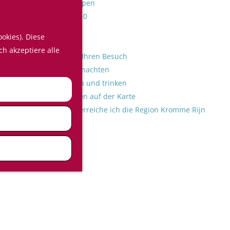
Shoppen
S
Top 10
u
M
okies). Diese
c
e
Kalender
ch akzeptiere alle
h
n
Planen Sie Ihren Besuch
e
ü
Übernachten
n
Essen und trinken
Planen auf der Karte
Wie erreiche ich die Region Kromme Rijn