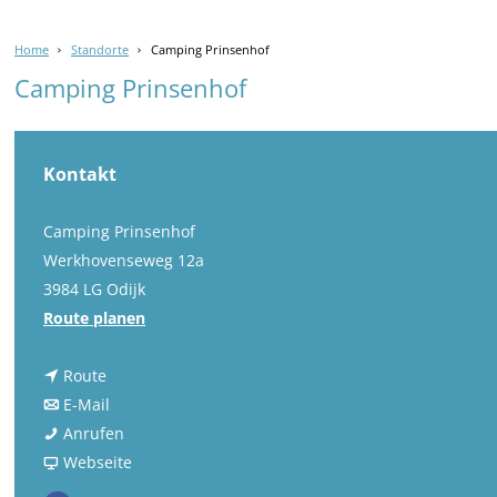
Home
Standorte
Camping Prinsenhof
Camping Prinsenhof
Kontakt
Camping Prinsenhof
Werkhovenseweg 12a
3984 LG Odijk
b
Route planen
i
b
s
Route
i
b
C
E-Mail
s
i
C
a
Anrufen
C
s
a
a
m
Webseite
a
C
m
b
p