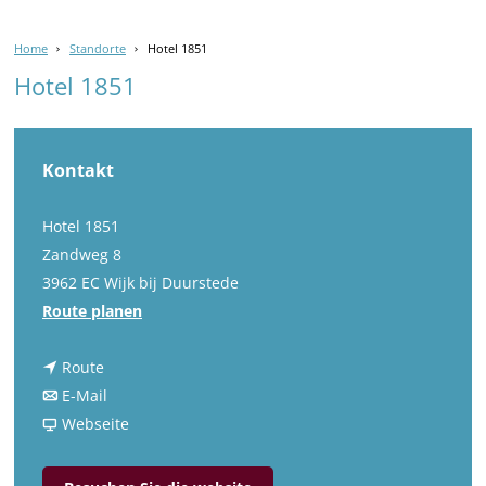
Home
Standorte
Hotel 1851
Hotel 1851
Kontakt
Hotel 1851
Zandweg 8
3962 EC Wijk bij Duurstede
b
Route planen
i
b
s
Route
i
b
H
E-Mail
s
i
a
o
Webseite
H
s
b
t
o
H
H
e