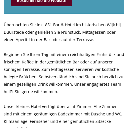
Besuchen Sie die website
t
o
o
l
e
t
t
1
l
e
e
8
Übernachten Sie im 1851 Bar & Hotel im historischen Wijk bij
1
l
l
5
Duurstede oder genießen Sie Frühstück, Mittagessen oder
8
1
1
1
einen Aperitif in der Bar oder auf der Terrasse.
5
8
8
1
5
5
Beginnen Sie Ihren Tag mit einem reichhaltigen Frühstück und
1
1
frischem Kaffee in der gemütlichen Bar oder auf unserer
sonnigen Terrasse. Zum Mittagessen servieren wir köstliche
belegte Brötchen. Selbstverständlich sind Sie auch herzlich zu
einem geselligen Drink willkommen. Unser engagiertes Team
heißt Sie gerne willkommen.
Unser kleines Hotel verfügt über acht Zimmer. Alle Zimmer
sind mit einem geräumigen Badezimmer mit Dusche und WC,
Klimaanlage, Fernseher und einer gemütlichen Sitzecke