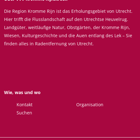
e
e
e
e
Die Region Kromme Rijn ist das Erholungsgebiet von Utrecht.
i
i
i
i
Hier trifft die Flusslandschaft auf den Utrechtse Heuvelrug.
t
t
t
t
Landgüter, weitläufige Natur, Obstgärten, der Kromme Rijn,
e
e
e
e
Wiesen, Kulturgeschichte und die Auen entlang des Lek – Sie
t
t
t
t
finden alles in Radentfernung von Utrecht.
e
e
e
e
i
i
i
i
l
l
l
l
e
e
e
e
n
n
n
n
a
a
a
a
Wie, was und wo
u
u
u
u
f
f
f
f
Kontakt
Organisation
F
X
W
E
Suchen
a
h
m
c
a
a
e
t
i