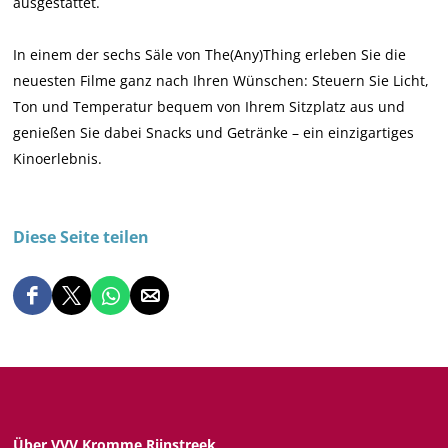
ausgestattet.
In einem der sechs Säle von The(Any)Thing erleben Sie die
neuesten Filme ganz nach Ihren Wünschen: Steuern Sie Licht,
Ton und Temperatur bequem von Ihrem Sitzplatz aus und
genießen Sie dabei Snacks und Getränke – ein einzigartiges
Kinoerlebnis.
Diese Seite teilen
D
D
D
D
i
i
i
i
e
e
e
e
s
s
s
s
e
e
e
e
S
S
S
S
Über VVV Kromme Rijnstreek