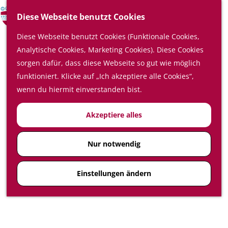
Shoppen
S
Top 10
Diese Webseite benutzt Cookies
u
M
Diese Webseite benutzt Cookies (Funktionale Cookies,
c
e
Kalender
Analytische Cookies, Marketing Cookies). Diese Cookies
h
n
Planen Sie Ihren Besuch
sorgen dafür, dass diese Webseite so gut wie möglich
e
ü
Übernachten
funktioniert. Klicke auf „Ich akzeptiere alle Cookies“,
n
Essen und trinken
wenn du hiermit einverstanden bist.
Planen auf der Karte
Wie erreiche ich die Region
Akzeptiere alles
Kromme Rijn
Nur notwendig
Einstellungen ändern