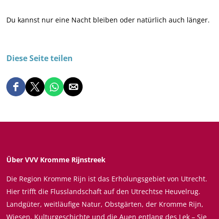
z
Du kannst nur eine Nacht bleiben oder natürlich auch länger.
Diese Seite teilen
D
D
D
D
i
i
i
i
e
e
e
e
s
s
s
s
e
e
e
e
S
S
S
S
Über VVV Kromme Rijnstreek
e
e
e
e
Die Region Kromme Rijn ist das Erholungsgebiet von Utrecht.
i
i
i
i
Hier trifft die Flusslandschaft auf den Utrechtse Heuvelrug.
t
t
t
t
Landgüter, weitläufige Natur, Obstgärten, der Kromme Rijn,
e
e
e
e
Wiesen, Kulturgeschichte und die Auen entlang des Lek – Sie