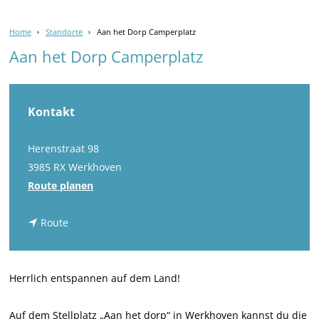
Home
Standorte
Aan het Dorp Camperplatz
Aan het Dorp Camperplatz
Kontakt
Herenstraat 98
3985 RX Werkhoven
b
Route planen
i
b
s
Route
i
A
s
a
A
n
Herrlich entspannen auf dem Land!
a
h
n
e
Auf dem Stellplatz „Aan het dorp“ in Werkhoven kannst du die