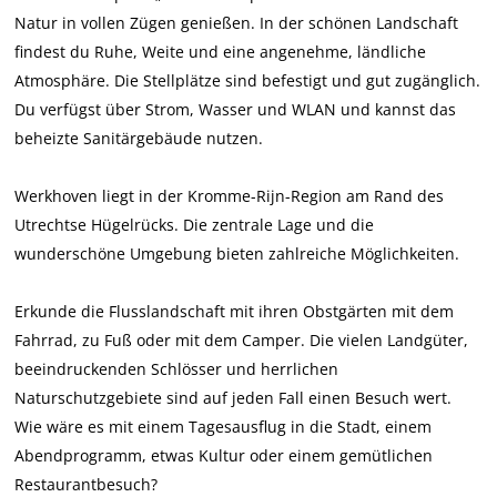
h
t
Natur in vollen Zügen genießen. In der schönen Landschaft
e
D
findest du Ruhe, Weite und eine angenehme, ländliche
t
o
Atmosphäre. Die Stellplätze sind befestigt und gut zugänglich.
D
r
Du verfügst über Strom, Wasser und WLAN und kannst das
o
p
beheizte Sanitärgebäude nutzen.
r
C
p
a
Werkhoven liegt in der Kromme-Rijn-Region am Rand des
C
m
Utrechtse Hügelrücks. Die zentrale Lage und die
a
p
wunderschöne Umgebung bieten zahlreiche Möglichkeiten.
m
e
p
r
Erkunde die Flusslandschaft mit ihren Obstgärten mit dem
e
p
Fahrrad, zu Fuß oder mit dem Camper. Die vielen Landgüter,
r
l
beeindruckenden Schlösser und herrlichen
p
a
Naturschutzgebiete sind auf jeden Fall einen Besuch wert.
l
t
Wie wäre es mit einem Tagesausflug in die Stadt, einem
a
z
Abendprogramm, etwas Kultur oder einem gemütlichen
t
Restaurantbesuch?