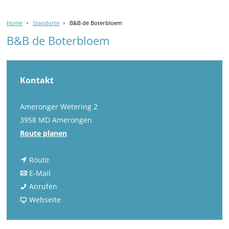
Home
Standorte
B&B de Boterbloem
B&B de Boterbloem
Kontakt
Ameronger Wetering 2
3958 MD Amerongen
b
Route planen
i
b
s
Route
i
b
B
E-Mail
s
i
B
&
Anrufen
B
s
&
a
B
Webseite
&
B
B
b
d
B
&
d
B
e