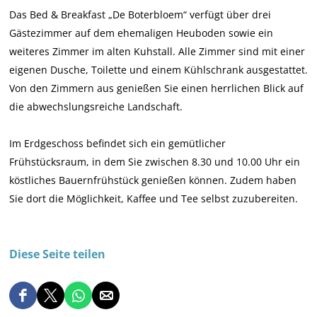
d
B
e
&
B
Das Bed & Breakfast „De Boterbloem“ verfügt über drei
e
d
B
B
o
Gästezimmer auf dem ehemaligen Heuboden sowie ein
B
e
o
d
t
weiteres Zimmer im alten Kuhstall. Alle Zimmer sind mit einer
o
B
t
e
e
eigenen Dusche, Toilette und einem Kühlschrank ausgestattet.
t
o
e
B
r
Von den Zimmern aus genießen Sie einen herrlichen Blick auf
e
t
r
o
b
die abwechslungsreiche Landschaft.
r
e
b
t
l
b
r
l
e
o
Im Erdgeschoss befindet sich ein gemütlicher
l
b
o
r
e
Frühstücksraum, in dem Sie zwischen 8.30 und 10.00 Uhr ein
o
l
e
b
m
köstliches Bauernfrühstück genießen können. Zudem haben
e
o
m
l
Sie dort die Möglichkeit, Kaffee und Tee selbst zuzubereiten.
m
e
o
m
e
Diese Seite teilen
m
D
D
D
D