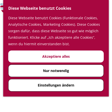
Shoppen
S
Top 10
Diese Webseite benutzt Cookies
u
M
Diese Webseite benutzt Cookies (Funktionale Cookies,
c
e
Kalender
Analytische Cookies, Marketing Cookies). Diese Cookies
h
n
Planen Sie Ihren Besuch
sorgen dafür, dass diese Webseite so gut wie möglich
e
ü
Übernachten
funktioniert. Klicke auf „Ich akzeptiere alle Cookies“,
n
Essen und trinken
wenn du hiermit einverstanden bist.
Planen auf der Karte
Wie erreiche ich die Region
Akzeptiere alles
Kromme Rijn
Nur notwendig
Einstellungen ändern