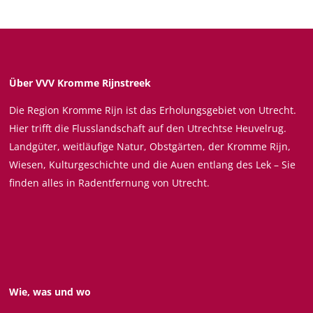
i
i
i
i
e
e
e
e
s
s
s
s
e
e
e
e
S
S
S
S
Über VVV Kromme Rijnstreek
e
e
e
e
Die Region Kromme Rijn ist das Erholungsgebiet von Utrecht.
i
i
i
i
Hier trifft die Flusslandschaft auf den Utrechtse Heuvelrug.
t
t
t
t
Landgüter, weitläufige Natur, Obstgärten, der Kromme Rijn,
e
e
e
e
Wiesen, Kulturgeschichte und die Auen entlang des Lek – Sie
t
t
t
t
finden alles in Radentfernung von Utrecht.
e
e
e
e
i
i
i
i
l
l
l
l
e
e
e
e
n
n
n
n
a
a
a
a
Wie, was und wo
u
u
u
u